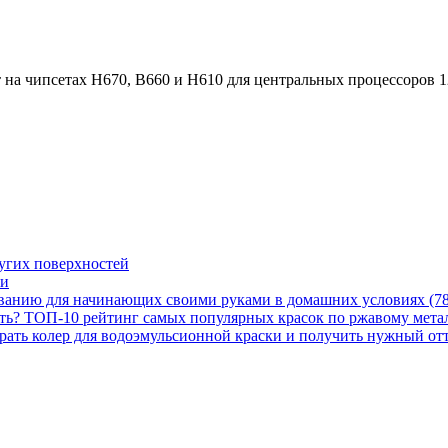
на чипсетах H670, B660 и H610 для центральных процессоров 12-
ругих поверхностей
ти
иванию для начинающих своими руками в домашних условиях (78
ать? ТОП-10 рейтинг самых популярных красок по ржавому метал
обрать колер для водоэмульсионной краски и получить нужный от