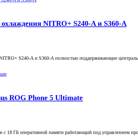
о охлаждения NITRO+ S240-A и S360-A
 NITRO+ S240-A и S360-A полностью поддерживающие центральные
us ROG Phone 5 Ultimate
он с 18 ГБ оперативной памяти работающий под управлением пр