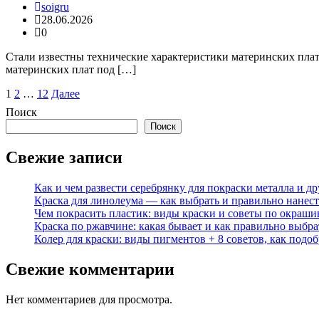
soigru
28.06.2026
0
Стали известны технические характеристики материнских плат 
материнских плат под […]
Пагинация
1
2
…
12
Далее
записей
Поиск
Поиск
Свежие записи
Как и чем развести серебрянку для покраски металла и д
Краска для линолеума — как выбрать и правильно нанес
Чем покрасить пластик: виды краски и советы по окраш
Краска по ржавчине: какая бывает и как правильно выбр
Колер для краски: виды пигментов + 8 советов, как под
Свежие комментарии
Нет комментариев для просмотра.