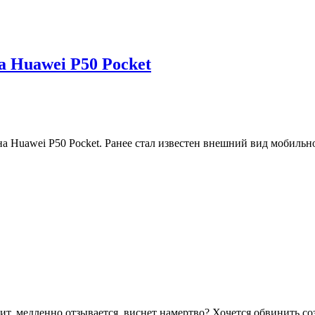
 Huawei P50 Pocket
на Huawei P50 Pocket. Ранее стал известен внешний вид мобильно
ит, медленно отзывается, виснет намертво? Хочется обвинить с