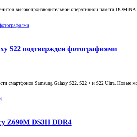
менитой высокопроизводительной оперативной памяти DOMIN
axy S22 подтвержден фотографиями
ти смартфонов Samsung Galaxy S22, S22 + и S22 Ultra. Новые м
ату Z690M DS3H DDR4