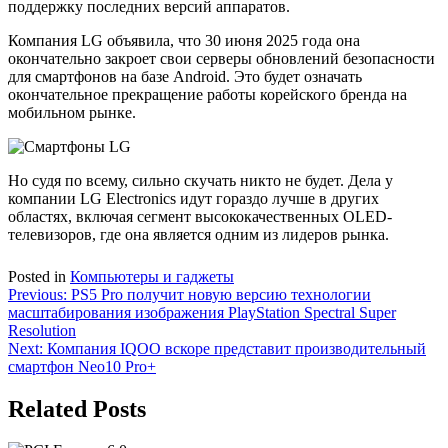
поддержку последних версий аппаратов.
Компания LG объявила, что 30 июня 2025 года она
окончательно закроет свои серверы обновлений безопасности
для смартфонов на базе Android. Это будет означать
окончательное прекращение работы корейского бренда на
мобильном рынке.
Но судя по всему, сильно скучать никто не будет. Дела у
компании LG Electronics идут гораздо лучше в других
областях, включая сегмент высококачественных OLED-
телевизоров, где она является одним из лидеров рынка.
Posted in
Компьютеры и гаджеты
Навигация
Previous:
PS5 Pro получит новую версию технологии
масштабирования изображения PlayStation Spectral Super
по
Resolution
записям
Next:
Компания IQOO вскоре представит производительный
смартфон Neo10 Pro+
Related Posts