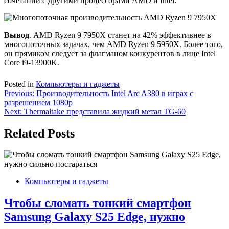
сочетании с другими процессорами AMD и Intel:
Вывод
. AMD Ryzen 9 7950X станет на 42% эффективнее в
многопоточных задачах, чем AMD Ryzen 9 5950X. Более того,
он прямиком следует за флагманом конкурентов в лице Intel
Core i9-13900K.
Posted in
Компьютеры и гаджеты
Навигация
Previous:
Производительность Intel Arc A380 в играх с
разрешением 1080p
по
Next:
Thermaltake представила жидкий метал TG-60
записям
Related Posts
Компьютеры и гаджеты
Чтобы сломать тонкий смартфон
Samsung Galaxy S25 Edge, нужно