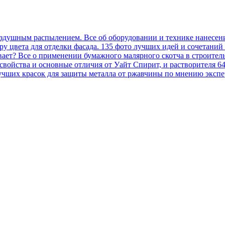
оздушным распылением. Все об оборудовании и технике нанесен
у цвета для отделки фасада. 135 фото лучших идей и сочетаний
вает? Все о применении бумажного малярного скотча в строител
, свойства и основные отличия от Уайт Спирит, и растворителя 6
учших красок для защиты металла от ржавчины по мнению экспер