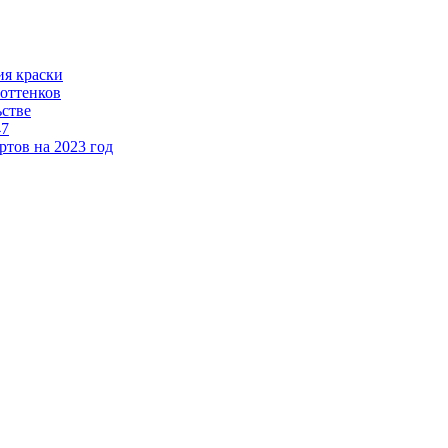
ия краски
 оттенков
ьстве
47
тов на 2023 год