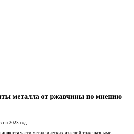
иты металла от ржавчины по мнению
единяются части металлических изделий тоже разными