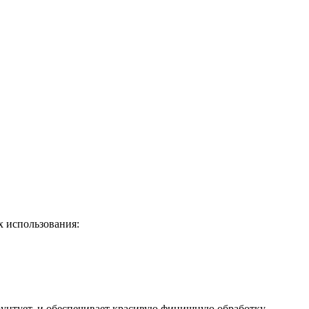
х использования:
рунтует, и обеспечивает красивую финишную обработку