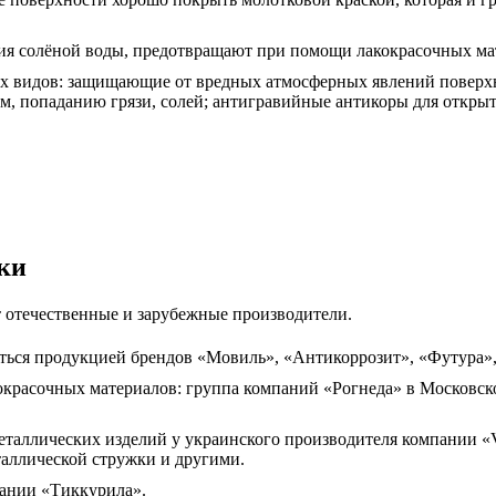
ия солёной воды, предотвращают при помощи лакокрасочных ма
х видов: защищающие от вредных атмосферных явлений поверхн
, попаданию грязи, солей; антигравийные антикоры для открыт
ки
 отечественные и зарубежные производители.
ться продукцией брендов «Мовиль», «Антикоррозит», «Футура»,
асочных материалов: группа компаний «Рогнеда» в Московской
аллических изделий у украинского производителя компании «Vi
таллической стружки и другими.
ании «Тиккурила».