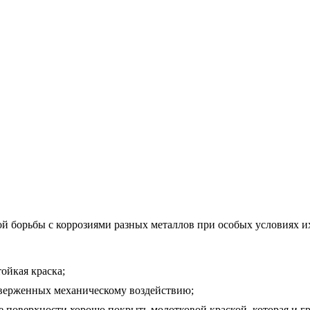
й борьбы с коррозиями разных металлов при особых условиях и
ойкая краска;
дверженных механическому воздействию;
 поверхности хорошо покрыть молотковой краской, которая и г