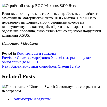
Если вы столкнулись с серьезными проблемами в работе или
заметили на материнской плате ROG Maximus Z690 Hero
перевернутый конденсатор и серийные номера из
вышеупомянутых категорий, обратитесь в гарантийное
отделение продавца, либо свяжитесь со службой поддержки
компании ASUS.
Источник:
VideoCardz
Posted in
Компьютеры и гаджеты
Навигация
Previous:
Список смартфонов Xiaomi которые получат
обновление до MIUI 13
по
Next:
Характеристики смартфона Xiaomi 12 Pro
записям
Related Posts
Компьютеры и гаджеты