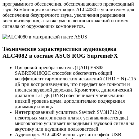
программного обеспечения, обеспечивающего превосходный
звук. Комбинация включает кодек ALC4080 с усилителем для
обеспечения безупречного звука, увеличения разрешения
воспроизведения, а также уменьшения искажений и помех
сигнала от окружающих компонентов.
Технические характеристики аудиокодека
ALC4082 в составе ASUS ROG SupremeFX
Цифровой преобразователь (ЦАП) ESS®
SABRE9018Q2C способен обеспечить общий
коэффициент гармонических искажений (THD + N) -115
дБ при воспроизведении, что передает все тонкости и
нюансы звуковой дорожки. Кроме того, динамический
диапазон 121 дБ (DNR) обеспечивает чрезвычайно
низкий уровень шума, дополнительно подчеркивая
динамику и мощь.
Интегрированный усилитель Savitech SV3H712 (в
некоторых материнских платах устанавливается два)
многократно усиливает выводимый звуковой сигнал на
акустику или наушники пользователей.
Аудиокодек ALC4082 использует интерфейс USB