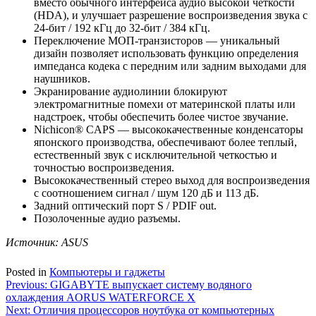
вместо обычного интерфейса аудио высокой четкости
(HDA), и улучшает разрешение воспроизведения звука с
24-бит / 192 кГц до 32-бит / 384 кГц.
Переключение МОП-транзисторов — уникальный
дизайн позволяет использовать функцию определения
импеданса кодека с передним или задним выходами для
наушников.
Экранирование аудиолинии блокируют
электромагнитные помехи от материнской платы или
надстроек, чтобы обеспечить более чистое звучание.
Nichicon® CAPS — высококачественные конденсаторы
японского производства, обеспечивают более теплый,
естественный звук с исключительной четкостью и
точностью воспроизведения.
Высококачественный стерео выход для воспроизведения
с соотношением сигнал / шум 120 дБ и 113 дБ.
Задний оптический порт S / PDIF out.
Позолоченные аудио разъемы.
Источник: ASUS
Posted in
Компьютеры и гаджеты
Навигация
Previous:
GIGABYTE выпускает систему водяного
охлаждения AORUS WATERFORCE X
по
Next:
Отличия процессоров ноутбука от компьютерных