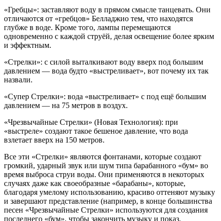
«Гребцы»: заставляют воду в прямом смысле танцевать. Они
отличаются от «гребцов» Белладжио тем, что находятся
глубже в воде. Кроме того, лампы перемещаются
одновременно с каждой струёй, делая освещение более ярким
и эффектным.
«Стрелки»: с силой выталкивают воду вверх под большим
давлением — вода будто «выстреливает», вот почему их так
назвали.
«Супер Стрелки»: вода «выстреливает» с под ещё большим
давлением — на 75 метров в воздух.
«Чрезвычайные Стрелки» (Новая Технология): при
«выстреле» создают такое бешеное давление, что вода
взлетает вверх на 150 метров.
Все эти «Стрелки» являются фонтанами, которые создают
громкий, ударный звук или шум типа барабанного «бум» во
время выброса струи воды. Они применяются в некоторых
случаях даже как своеобразные «барабаны», которые,
благодаря умелому использованию, красиво оттеняют музыку
и завершают представление (например, в конце большинства
песен «Чрезвычайные Стрелки» используются для создания
последнего «бум», чтобы закончить музыку и показ.