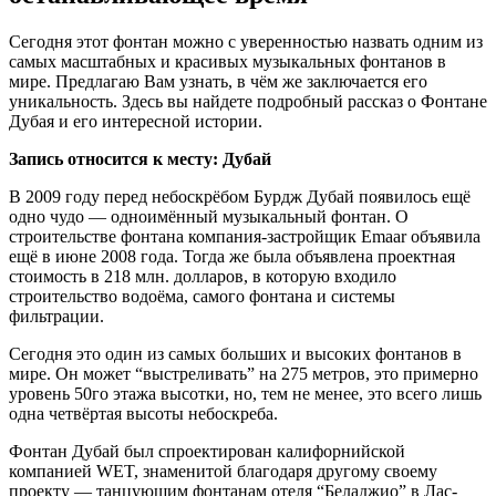
Сегодня этот фонтан можно с уверенностью назвать одним из
самых масштабных и красивых музыкальных фонтанов в
мире. Предлагаю Вам узнать, в чём же заключается его
уникальность. Здесь вы найдете подробный рассказ о Фонтане
Дубая и его интересной истории.
Запись относится к месту: Дубай
В 2009 году перед небоскрёбом Бурдж Дубай появилось ещё
одно чудо — одноимённый музыкальный фонтан. О
строительстве фонтана компания-застройщик Emaar объявила
ещё в июне 2008 года. Тогда же была объявлена проектная
стоимость в 218 млн. долларов, в которую входило
строительство водоёма, самого фонтана и системы
фильтрации.
Сегодня это один из самых больших и высоких фонтанов в
мире. Он может “выстреливать” на 275 метров, это примерно
уровень 50го этажа высотки, но, тем не менее, это всего лишь
одна четвёртая высоты небоскреба.
Фонтан Дубай был спроектирован калифорнийской
компанией WET, знаменитой благодаря другому своему
проекту — танцующим фонтанам отеля “Беладжио” в Лас-