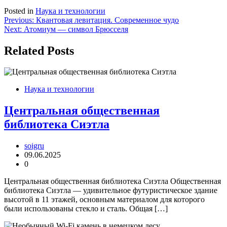
Posted in
Наука и технологии
Навигация
Previous:
Квантовая левитация. Современное чудо
Next:
Атомиум — символ Брюсселя
по
записям
Related Posts
Наука и технологии
Центральная общественная
библиотека Сиэтла
soigru
09.06.2025
0
Центральная общественная библиотека Сиэтла Общественная
библиотека Сиэтла — удивительное футуристическое здание
высотой в 11 этажей, основным материалом для которого
были использованы стекло и сталь. Общая […]