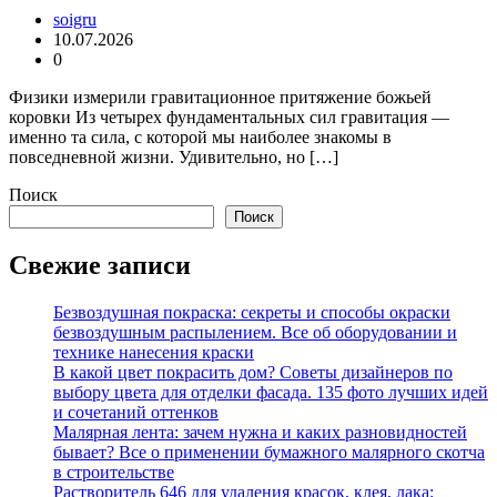
soigru
10.07.2026
0
Физики измерили гравитационное притяжение божьей
коровки Из четырех фундаментальных сил гравитация —
именно та сила, с которой мы наиболее знакомы в
повседневной жизни. Удивительно, но […]
Поиск
Поиск
Свежие записи
Безвоздушная покраска: секреты и способы окраски
безвоздушным распылением. Все об оборудовании и
технике нанесения краски
В какой цвет покрасить дом? Советы дизайнеров по
выбору цвета для отделки фасада. 135 фото лучших идей
и сочетаний оттенков
Малярная лента: зачем нужна и каких разновидностей
бывает? Все о применении бумажного малярного скотча
в строительстве
Растворитель 646 для удаления красок, клея, лака: