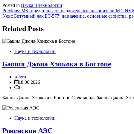
Posted in
Наука и технологии
Навигация
Previous:
MSI представляет твердотельные накопители M.2 N
Next:
Битумный лак БТ-577: назначение, основные свойства, ра
по
записям
Related Posts
Наука и технологии
Башня Джона Хэнкока в Бостоне
soigru
18.06.2026
0
Башня Джона Хэнкока в Бостоне Стеклянная башня Джона Хэнко
Наука и технологии
Ровенская АЭС