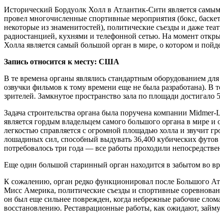
Исторический Бордуолк Холл в Атлантик-Сити является самым
провел многочисленные спортивные мероприятия (бокс, баскетб
некоторые из знаменитостей), политические съезды и даже теа
радиостанцией, кухнями и телефонной сетью. На момент откр
Холла является самый большой орган в мире, о котором и пойдет
Запись относится к месту: США
В те времена органы являлись стандартным оборудованием для
озвучки фильмов к тому времени еще не была разработана). В т
зрителей. Замкнутое пространство зала по площади достигало
Задача строительства органа была поручена компании Midmer-L
является гордым владельцем самого большого органа в мире и
легкостью справляется с огромной площадью холла и звучит гр
лошадиных сил, способный выдувать 36,400 кубических футов в
потребовалось три года — все работы проходили непосредствен
Еще один большой старинный орган находится в забытом во вр
К сожалению, орган редко функционировал после Большого Атла
Мисс Америка, политические съезды и спортивные соревнования
он был еще сильнее поврежден, когда небрежные рабочие слома
восстановлению. Реставрационные работы, как ожидают, займут