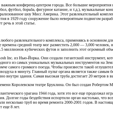
 важным конференц-центром города. Все большие мероприятия в
ол, футбол, борьба, фигурное катание, и т.д.), музыкальные ко
трализованное шоу Мисс Америка. Этот развлекательный комплек
ытия в 1929 году сооружение было невероятным подвигом разр
 речь в этой статье.
 любого развлекательного комплекса, применяясь в основном д
е времена средний театр мог разместить 2,000 — 3,000 человек, 
 5.5 миллионов кубических футов и заполнить этот огромный о
osh Inc. из Нью-Йорка. Они создали гигантский инструмент, ко
 одного из самых уникальных музыкальных инструментов на Земл
омче самого громкого поезда. Чтобы произвести такой оглушител
оздуха в минуту. Главный пульт органа является также самым б
но внутри здания. Самая высокая труба достигает 20 метров в в
емени Королевском театре Бруклина. Он был создан Робертом Мор
нтического урагана 1944 года, хотя это все еще продолжал игр
. Долгие годы бездействия испортили орган настолько, что все
ли несколько труб во время ремонта 2000-2001 годов. В настоя
 еще 8 лет.