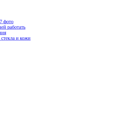
67 фото
ней работать
ния
 стекла и кожи