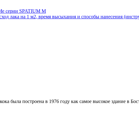
VMe серии SPATIUM M
сход лака на 1 м2, время высыхания и способы нанесения (инстр
ка была построена в 1976 году как самое высокое здание в Бос