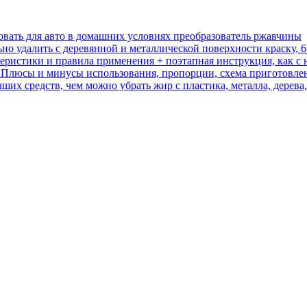
овать для авто в домашних условиях преобразователь ржавчины
ьно удалить с деревянной и металлической поверхности краску, 
еристики и правила применения + поэтапная инструкция, как с 
т? Плюсы и минусы использования, пропорции, схема приготовле
х средств, чем можно убрать жир с пластика, металла, дерева,