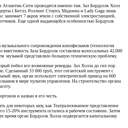
 Атлантик-Сити проводятся именно там. Зал Бордуолк Холл
нцерты ( Битлз, Роллинг Стоунз, Мадонна и Lady Gaga лишь
с занимает 7 акров земли с собственной электростанцией,
аботчиков. Еще одной выдающейся особенностью Бордуолк
ля музыкального сопровождения кинофильмов (технология
но вместимость Зала Бордуолк составляла колоссальных 42,000
бъем музыкой представляло большую техническую проблему.
торый побил все возможные рекорды. Зал Холла до сих пор
е. Сделанный 33 000 труб, этот гигантский инструмент с
ьный звук, орган использует электрический привод на 600
ольшим в мире пультом управления. На строительство органа
ысоту.
тонов и назван в его честь.
ать для некоторых шоу, как Театрализованное представление
го 15-20% инструмента остались в рабочем состоянии. Затем
щее время орган Бордуолк Холла подвергается капитальному