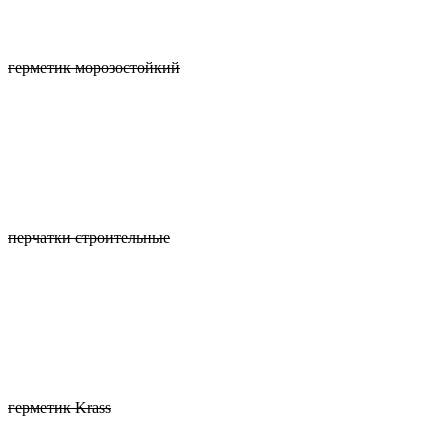
герметик морозостойкий
перчатки строительные
герметик Krass