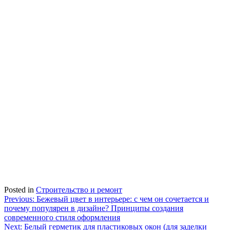
Posted in
Строительство и ремонт
Навигация
Previous:
Бежевый цвет в интерьере: с чем он сочетается и
почему популярен в дизайне? Принципы создания
по
современного стиля оформления
записям
Next:
Белый герметик для пластиковых окон (для заделки