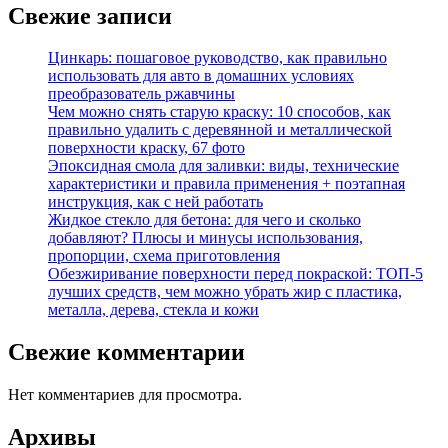
Свежие записи
Цинкарь: пошаговое руководство, как правильно
использовать для авто в домашних условиях
преобразователь ржавчины
Чем можно снять старую краску: 10 способов, как
правильно удалить с деревянной и металлической
поверхности краску, 67 фото
Эпоксидная смола для заливки: виды, технические
характеристики и правила применения + поэтапная
инструкция, как с ней работать
Жидкое стекло для бетона: для чего и сколько
добавляют? Плюсы и минусы использования,
пропорции, схема приготовления
Обезжиривание поверхности перед покраской: ТОП-5
лучших средств, чем можно убрать жир с пластика,
металла, дерева, стекла и кожи
Свежие комментарии
Нет комментариев для просмотра.
Архивы