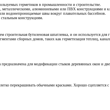
ользуемых герметиков в промышленности и строительстве.
и, металлическими, алюминиевыми или ПВХ конструкциями и кл
или водонепроницаемые швы вокруг плавательных бассейнов.
 стальным конструкциям.
м строительная бутиленовая шпатлевка, и он используется для
егментами сборных домов, таких как герметизация теплиц, кан
а предназначена для модификации стыков деревянных окон и две
о легко перекрашивать обычными красками. Хорошо сцепляется 