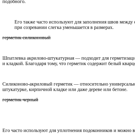
подобного.
Его также часто используют для заполнения швов между 
при созревании слегка уменьшается в размерах.
герметик силиконовый
Шпатлевка акрилово-штукатурная — подходит для герметизаци
и кладкой. Благодаря тому, что герметик содержит белый квар
Силиконово-акриловый герметик — относительно универсальный
штукатурке, кирпичной кладке или даже дереве или бетоне.
герметик черный
Его часто используют для уплотнения подоконников и можно в