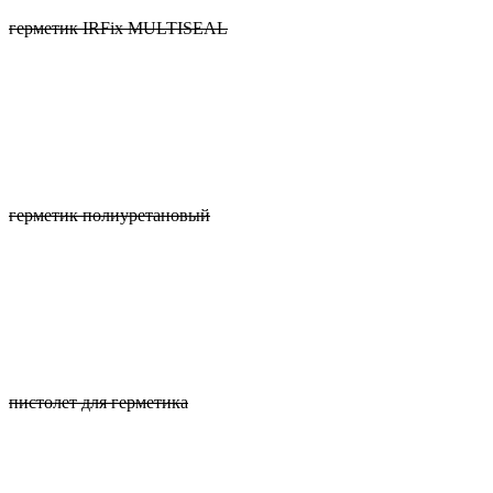
герметик IRFix MULTISEAL
герметик полиуретановый
пистолет для герметика