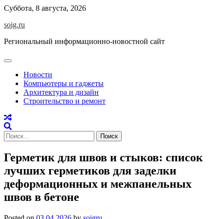
Skip
Суббота, 8 августа, 2026
to
soig.ru
content
Региональный информационно-новостной сайт
Новости
Компьютеры и гаджеты
Архитектура и дизайн
Строительство и ремонт
Найти:
Герметик для швов и стыков: список
лучших герметиков для заделки
деформационных и межпанельных
швов в бетоне
Posted on
03.04.2026
by
soigru