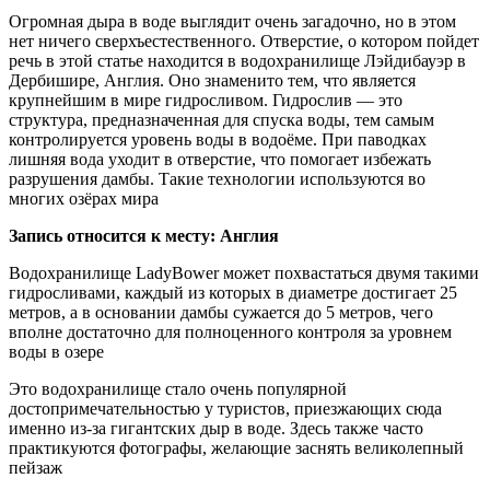
Огромная дыра в воде выглядит очень загадочно, но в этом
нет ничего сверхъестественного. Отверстие, о котором пойдет
речь в этой статье находится в водохранилище Лэйдибауэр в
Дербишире, Англия. Оно знаменито тем, что является
крупнейшим в мире гидросливом. Гидрослив — это
структура, предназначенная для спуска воды, тем самым
контролируется уровень воды в водоёме. При паводках
лишняя вода уходит в отверстие, что помогает избежать
разрушения дамбы. Такие технологии используются во
многих озёрах мира
Запись относится к месту: Англия
Водохранилище LadyBower может похвастаться двумя такими
гидросливами, каждый из которых в диаметре достигает 25
метров, а в основании дамбы сужается до 5 метров, чего
вполне достаточно для полноценного контроля за уровнем
воды в озере
Это водохранилище стало очень популярной
достопримечательностью у туристов, приезжающих сюда
именно из-за гигантских дыр в воде. Здесь также часто
практикуются фотографы, желающие заснять великолепный
пейзаж