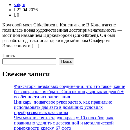
soigru
22.04.2026
0
Круговой мост Cirkelbroen в Копенгагене В Копенгагене
появилась новая художественная достопримечательность —
мост под названием Циркельброен (Cirkelbroen). Он был
разработан датско-исландским дизайнером Олафуром
Элиассоном и […]
Поиск
Поиск
Свежие записи
Фиксаторы резьбовых соединений: что это такое, какие
бывают, и как выбрать. Список популярных моделей +
особенности использования
Цинкарь: пошаговое руководство, как правильно
использовать для авто в домашних условиях
преобразователь ржавчины
Чем можно снять старую краску: 10 способов, как
правильно удалить с деревянной и металлической
поверхности краску, 67 фото