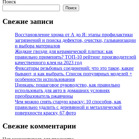
Поиск
Поиск
Свежие записи
Восстановление хрома от А до Я: этапы профилактики
загрязнений и поиска дефектов, очистки, гальванизации
и выбора материалов
Жидкие гвозди для керамической плитки: как
правильно применять? ТОП-10 рейтинг производителей
качественного клея на 2023 год
Фиксаторы резьбовых соединений: что это такое, какие
бывают, и как выбрать. Список популярных моделей +
особенности использования
Цинкарь: пошаговое руководство, как правильно
использовать для авто в домашних условиях
преобразователь ржавчины
Чем можно снять старую краску: 10 способов, как
правильно удалить с деревянной и металлической
поверхности краску, 67 фото
Свежие комментарии