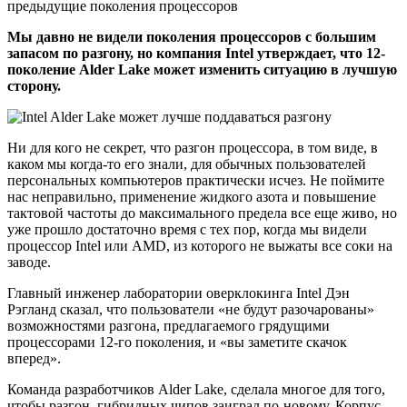
Мы давно не видели поколения процессоров с большим
запасом по разгону, но компания Intel утверждает, что 12-
поколение Alder Lake может изменить ситуацию в лучшую
сторону.
Ни для кого не секрет, что разгон процессора, в том виде, в
каком мы когда-то его знали, для обычных пользователей
персональных компьютеров практически исчез. Не поймите
нас неправильно, применение жидкого азота и повышение
тактовой частоты до максимального предела все еще живо, но
уже прошло достаточно время с тех пор, когда мы видели
процессор Intel или AMD, из которого не выжаты все соки на
заводе.
Главный инженер лаборатории оверклокинга Intel Дэн
Рэгланд сказал, что пользователи «не будут разочарованы»
возможностями разгона, предлагаемого грядущими
процессорами 12-го поколения, и «вы заметите скачок
вперед».
Команда разработчиков Alder Lake, сделала многое для того,
чтобы разгон, гибридных чипов заиграл по-новому. Корпус