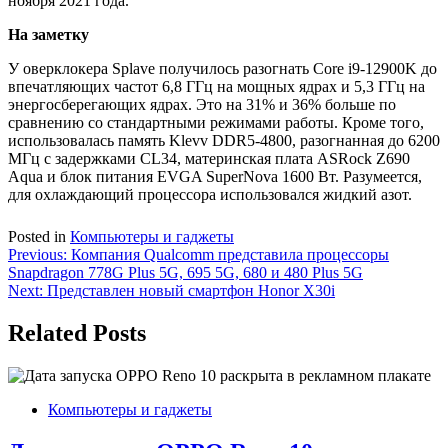
ноября 2021 года.
На заметку
У оверклокера Splave получилось разогнать Core i9-12900K до
впечатляющих частот 6,8 ГГц на мощных ядрах и 5,3 ГГц на
энергосберегающих ядрах. Это на 31% и 36% больше по
сравнению со стандартными режимами работы. Кроме того,
использовалась память Klevv DDR5-4800, разогнанная до 6200
МГц с задержками CL34, материнская плата ASRock Z690
Aqua и блок питания EVGA SuperNova 1600 Вт. Разумеется,
для охлаждающий процессора использовался жидкий азот.
Posted in
Компьютеры и гаджеты
Навигация
Previous:
Компания Qualcomm представила процессоры
Snapdragon 778G Plus 5G, 695 5G, 680 и 480 Plus 5G
по
Next:
Представлен новый смартфон Honor X30i
записям
Related Posts
Компьютеры и гаджеты