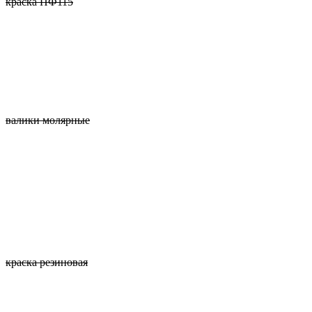
краска ПФ115
валики молярные
краска резиновая