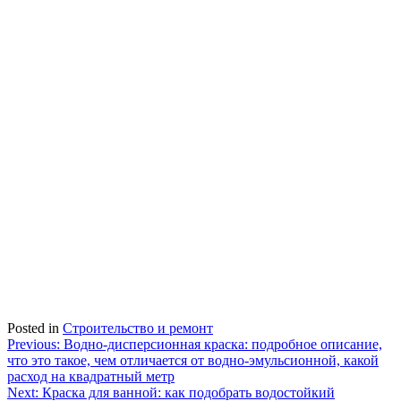
Posted in
Строительство и ремонт
Навигация
Previous:
Водно-дисперсионная краска: подробное описание,
что это такое, чем отличается от водно-эмульсионной, какой
по
расход на квадратный метр
записям
Next:
Краска для ванной: как подобрать водостойкий