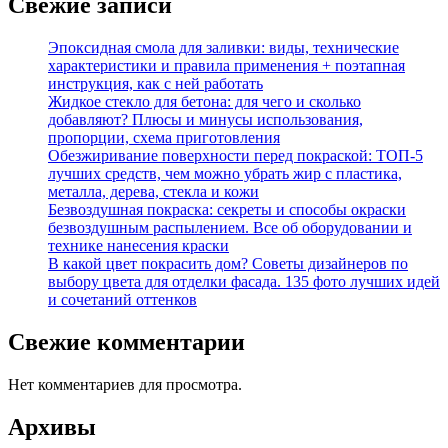
Свежие записи
Эпоксидная смола для заливки: виды, технические
характеристики и правила применения + поэтапная
инструкция, как с ней работать
Жидкое стекло для бетона: для чего и сколько
добавляют? Плюсы и минусы использования,
пропорции, схема приготовления
Обезжиривание поверхности перед покраской: ТОП-5
лучших средств, чем можно убрать жир с пластика,
металла, дерева, стекла и кожи
Безвоздушная покраска: секреты и способы окраски
безвоздушным распылением. Все об оборудовании и
технике нанесения краски
В какой цвет покрасить дом? Советы дизайнеров по
выбору цвета для отделки фасада. 135 фото лучших идей
и сочетаний оттенков
Свежие комментарии
Нет комментариев для просмотра.
Архивы