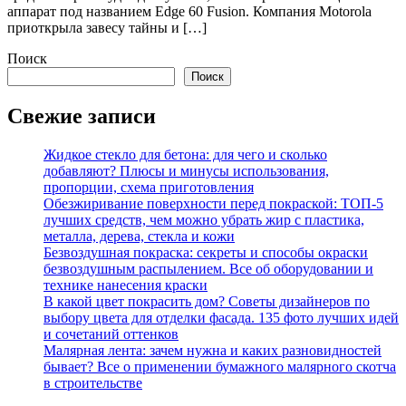
аппарат под названием Edge 60 Fusion. Компания Motorola
приоткрыла завесу тайны и […]
Поиск
Поиск
Свежие записи
Жидкое стекло для бетона: для чего и сколько
добавляют? Плюсы и минусы использования,
пропорции, схема приготовления
Обезжиривание поверхности перед покраской: ТОП-5
лучших средств, чем можно убрать жир с пластика,
металла, дерева, стекла и кожи
Безвоздушная покраска: секреты и способы окраски
безвоздушным распылением. Все об оборудовании и
технике нанесения краски
В какой цвет покрасить дом? Советы дизайнеров по
выбору цвета для отделки фасада. 135 фото лучших идей
и сочетаний оттенков
Малярная лента: зачем нужна и каких разновидностей
бывает? Все о применении бумажного малярного скотча
в строительстве