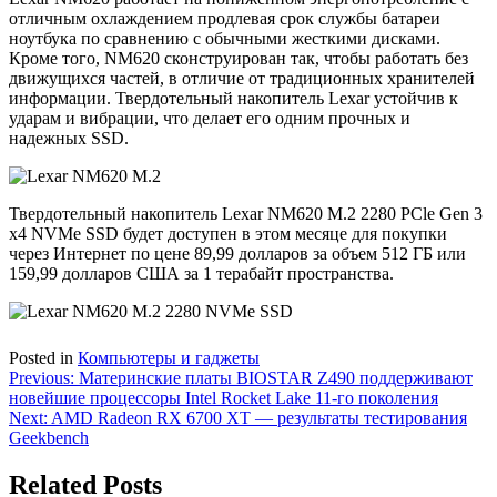
отличным охлаждением продлевая срок службы батареи
ноутбука по сравнению с обычными жесткими дисками.
Кроме того, NM620 сконструирован так, чтобы работать без
движущихся частей, в отличие от традиционных хранителей
информации. Твердотельный накопитель Lexar устойчив к
ударам и вибрации, что делает его одним прочных и
надежных SSD.
Твердотельный накопитель Lexar NM620 M.2 2280 PCle Gen 3
x4 NVMe SSD будет доступен в этом месяце для покупки
через Интернет по цене 89,99 долларов за объем 512 ГБ или
159,99 долларов США за 1 терабайт пространства.
Posted in
Компьютеры и гаджеты
Навигация
Previous:
Материнские платы BIOSTAR Z490 поддерживают
новейшие процессоры Intel Rocket Lake 11-го поколения
по
Next:
AMD Radeon RX 6700 XT — результаты тестирования
записям
Geekbench
Related Posts