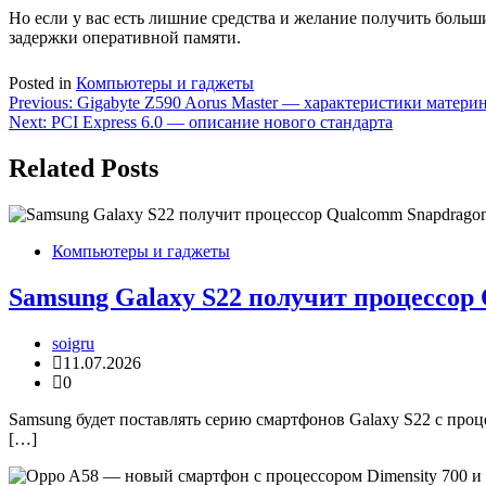
Но если у вас есть лишние средства и желание получить боль
задержки оперативной памяти.
Posted in
Компьютеры и гаджеты
Навигация
Previous:
Gigabyte Z590 Aorus Master — характеристики матери
Next:
PCI Express 6.0 — описание нового стандарта
по
записям
Related Posts
Компьютеры и гаджеты
Samsung Galaxy S22 получит процессор
soigru
11.07.2026
0
Samsung будет поставлять серию смартфонов Galaxy S22 с про
[…]