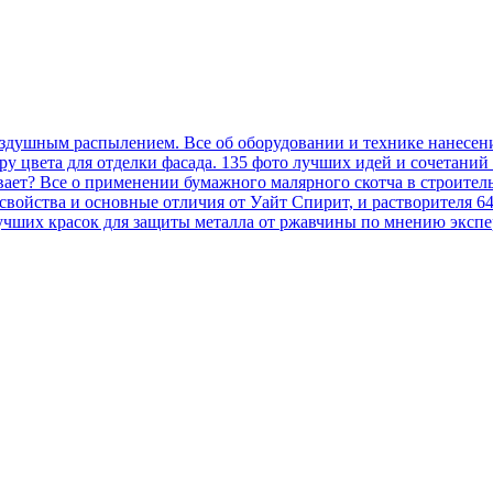
оздушным распылением. Все об оборудовании и технике нанесен
у цвета для отделки фасада. 135 фото лучших идей и сочетаний
вает? Все о применении бумажного малярного скотча в строител
, свойства и основные отличия от Уайт Спирит, и растворителя 6
учших красок для защиты металла от ржавчины по мнению экспер