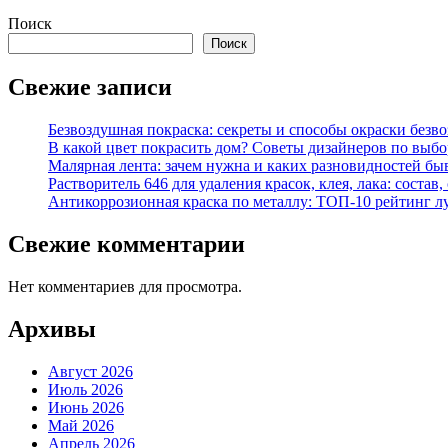
Поиск
Поиск
Свежие записи
Безвоздушная покраска: секреты и способы окраски безв
В какой цвет покрасить дом? Советы дизайнеров по выбор
Малярная лента: зачем нужна и каких разновидностей бы
Растворитель 646 для удаления красок, клея, лака: состав
Антикоррозионная краска по металлу: ТОП-10 рейтинг л
Свежие комментарии
Нет комментариев для просмотра.
Архивы
Август 2026
Июль 2026
Июнь 2026
Май 2026
Апрель 2026