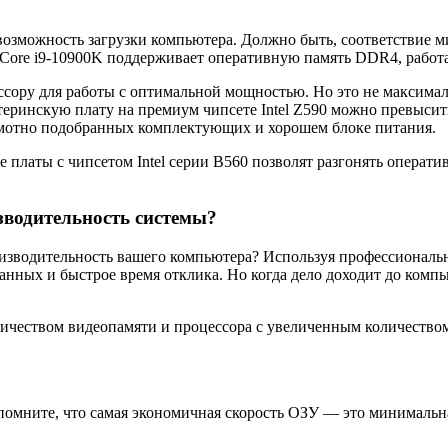
возможность загрузки компьютера. Должно быть, соответствие
l Core i9-10900K поддерживает оперативную память DDR4, рабо
ссору для работы с оптимальной мощностью. Но это не максимал
атеринскую плату на премиум чипсете Intel Z590 можно превыси
рамотно подобранных комплектующих и хорошем блоке питания.
 платы с чипсетом Intel серии B560 позволят разгонять оператив
зводительность системы?
оизводительность вашего компьютера? Используя профессиональ
нных и быстрое время отклика. Но когда дело доходит до компь
ичеством видеопамяти и процессора с увеличенным количеством 
а помните, что самая экономичная скорость ОЗУ — это минималь