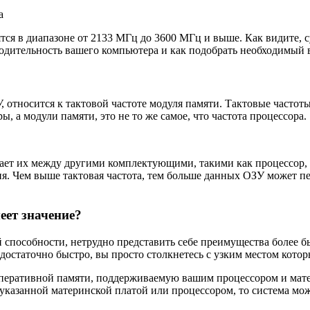
я в диапазоне от 2133 МГц до 3600 МГц и выше. Как видите, с
водительность вашего компьютера и как подобрать необходимый 
, относится к тактовой частоте модуля памяти. Тактовые частоты
ы, а модули памяти, это не то же самое, что частота процессора.
дает их между другими комплектующими, такими как процессор, 
ия. Чем выше тактовая частота, тем больше данных ОЗУ может п
еет значение?
й способности, нетрудно представить себе преимущества более 
достаточно быстро, вы просто столкнетесь с узким местом кото
перативной памяти, поддерживаемую вашим процессором и матер
казанной материнской платой или процессором, то система може