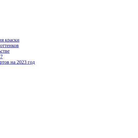
ия краски
 оттенков
ьстве
47
тов на 2023 год