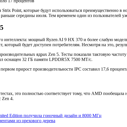
rix Point, которые будут использоваться преимущественно в но
раньше середины июля. Тем временем один из пользователей уже
5
 интеллекта: мощный Ryzen AI 9 HX 370 и более слабую модель
т, который будет доступен потребителям. Несмотря на это, резул
производительных ядрах Zen 5. Тесты показали тактовую частоту
 был оснащен 32 ГБ памяти LPDDR5X 7500 МТ/с.
 первом прирост производительности IPC составил 17,6 процента
тестах, это полностью соответствует тому, что AMD пообещала 
 Zen 4.
ted Edition получила гоночный дизайн и 8000 МГц
ентами из орехового дерева