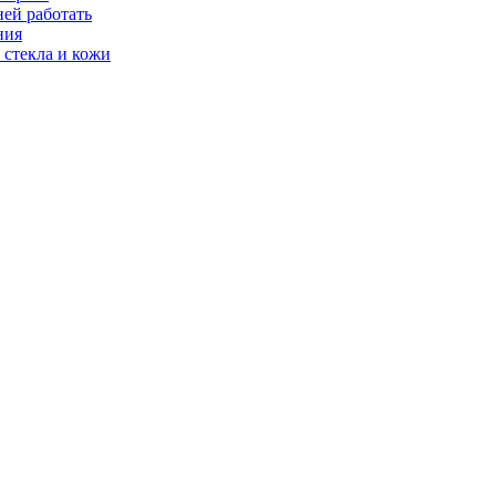
ней работать
ния
 стекла и кожи