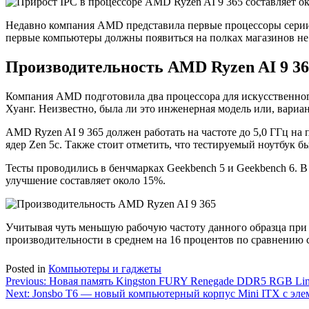
Недавно компания AMD представила первые процессоры серии St
первые компьютеры должны появиться на полках магазинов не 
Производительность AMD Ryzen AI 9 36
Компания AMD подготовила два процессора для искусственного
Хуанг. Неизвестно, была ли это инженерная модель или, вариан
AMD Ryzen AI 9 365 должен работать на частоте до 5,0 ГГц на 
ядер Zen 5c. Также стоит отметить, что тестируемый ноутбук
Тесты проводились в бенчмарках Geekbench 5 и Geekbench 6. В
улучшение составляет около 15%.
Учитывая чуть меньшую рабочую частоту данного образца при 
производительности в среднем на 16 процентов по сравнению с
Posted in
Компьютеры и гаджеты
Навигация
Previous:
Новая память Kingston FURY Renegade DDR5 RGB Limi
Next:
Jonsbo T6 — новый компьютерный корпус Mini ITX с элем
по