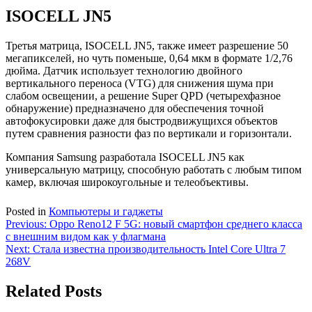
ISOCELL JN5
Третья матрица, ISOCELL JN5, также имеет разрешение 50
мегапикселей, но чуть поменьше, 0,64 мкм в формате 1/2,76
дюйма. Датчик использует технологию двойного
вертикального переноса (VTG) для снижения шума при
слабом освещении, а решение Super QPD (четырехфазное
обнаружение) предназначено для обеспечения точной
автофокусировки даже для быстродвижущихся объектов
путем сравнения разности фаз по вертикали и горизонтали.
Компания Samsung разработала ISOCELL JN5 как
универсальную матрицу, способную работать с любым типом
камер, включая широкоугольные и телеобъективы.
Posted in
Компьютеры и гаджеты
Навигация
Previous:
Oppo Reno12 F 5G: новый смартфон среднего класса
с внешним видом как у флагмана
по
Next:
Стала известна производительность Intel Core Ultra 7
записям
268V
Related Posts