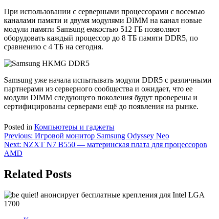
При использовании с серверными процессорами с восемью
каналами памяти и двумя модулями DIMM на канал новые
модули памяти Samsung емкостью 512 ГБ позволяют
оборудовать каждый процессор до 8 ТБ памяти DDR5, по
сравнению с 4 ТБ на сегодня.
Samsung уже начала испытывать модули DDR5 с различными
партнерами из серверного сообщества и ожидает, что ее
модули DIMM следующего поколения будут проверены и
сертифицированы серверами ещё до появления на рынке.
Posted in
Компьютеры и гаджеты
Навигация
Previous:
Игровой монитор Samsung Odyssey Neo
Next:
NZXT N7 B550 — материнская плата для процессоров
по
AMD
записям
Related Posts