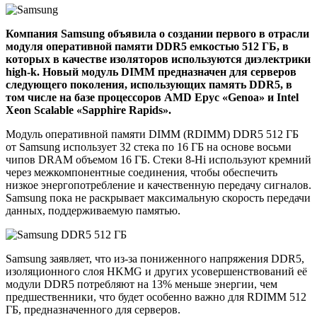
Компания Samsung объявила о создании первого в отрасли
модуля оперативной памяти DDR5 емкостью 512 ГБ, в
которых в качестве изоляторов используются диэлектрики
high-k. Новый модуль DIMM предназначен для серверов
следующего поколения, использующих память DDR5, в
том числе на базе процессоров AMD Epyc «Genoa» и Intel
Xeon Scalable «Sapphire Rapids».
Модуль оперативной памяти DIMM (RDIMM) DDR5 512 ГБ
от Samsung использует 32 стека по 16 ГБ на основе восьми
чипов DRAM объемом 16 ГБ. Стеки 8-Hi используют кремний
через межкомпонентные соединения, чтобы обеспечить
низкое энергопотребление и качественную передачу сигналов.
Samsung пока не раскрывает максимальную скорость передачи
данных, поддерживаемую памятью.
Samsung заявляет, что из-за пониженного напряжения DDR5,
изоляционного слоя HKMG и других усовершенствований её
модули DDR5 потребляют на 13% меньше энергии, чем
предшественники, что будет особенно важно для RDIMM 512
ГБ, предназначенного для серверов.