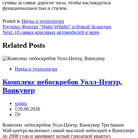
суммы за самые дорогие часы, чтобы наслаждаться
функциональностью и стилем.
Posted in
Наука и технологии
Навигация
Previous:
Фонтан “Water Whirler” в Новой Зеландии
Next:
10 самых красивых автомобилей в мире
по
записям
Related Posts
Наука и технологии
Комплекс небоскребов Уолл-Центр,
Ванкувер
soigru
20.06.2026
0
Комплекс небоскребов Уолл-Центр, Ванкувер Три башни
Wall-центра включают самый высокий небоскреб в Ванкувере
до 2008 года и занимают целый городской квартал.