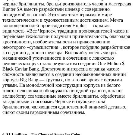
черные бриллианты, бренд-производитель часов и мастерская
Bunter SA вместе разработали шедевр с совершенно
невидимой огранкой. Это является «первым» в мире
технологическим и художественным достижением. Мечта
воплощения идей производителя Hublot — скрытая
видимость, «Все Черное», традиции производителей часов и
передовые технологии получили признательность, благодаря
креативности, изобретательности и прикосновению
некоторого «сумасшествия», которое побудило разработчиков
к созданию данного шедевра. Высокий уровень микро-
механической утонченности в сочетании с ловкостью
человеческих рук стало результатом создания One Million $
Black Caviar Bang. Достаточно интересна огранка часов:
сложность заключается в создании необыкновенных линий
корпуса Big Bang — круглых, но в то же время с острыми
углами. На моноблочной конструкции корпуса из белого
золота невозможно обнаружить ни одной грани и, как по
волшебству совмещенные вместе бриллианты, обработаны
загадочными способами. Черные и глубокие тона
бриллиантов, являющиеся единственной видимой деталью,
сияют своим гармоничным сочетанием.
6. $1.1 million – The Chopard Super Ice Cube