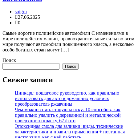
soigru
27.06.2025
0
Самые дорогие полицейские автомобили С изменениями в
мире полицейских машин, правоохранительные силы во всем
мире получают автомобили повышенного класса, а несколько
особо богатых стран могут […]
Поиск
Поиск
Свежие записи
Цинкарь: пошаговое руководство, как правильно
использовать для авто в домашних условиях
преобразователь ржавчины
Чем можно снять старую краску: 10 способов, как
правильно удалить с деревянной и металлической
поверхности краску, 67 фото
Эпоксидная смола для заливки: виды, технические
характеристики и правила применения + поэтапная
инструкция, как с ней работать