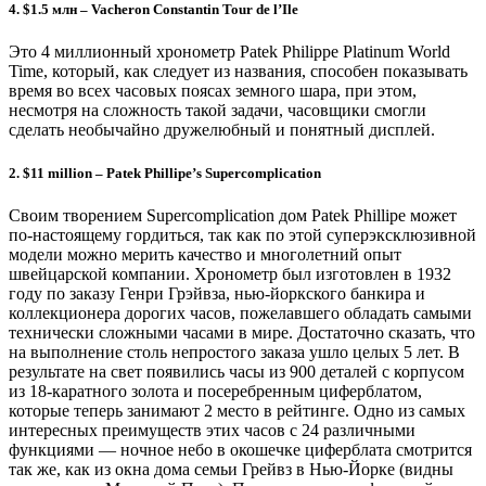
4. $1.5 млн – Vacheron Constantin Tour de l’Ile
Это 4 миллионный хронометр Patek Philippe Platinum World
Time, который, как следует из названия, способен показывать
время во всех часовых поясах земного шара, при этом,
несмотря на сложность такой задачи, часовщики смогли
сделать необычайно дружелюбный и понятный дисплей.
2. $11 million – Patek Phillipe’s Supercomplication
Своим творением Supercomplication дом Patek Phillipe может
по-настоящему гордиться, так как по этой суперэксклюзивной
модели можно мерить качество и многолетний опыт
швейцарской компании. Хронометр был изготовлен в 1932
году по заказу Генри Грэйвза, нью-йоркского банкира и
коллекционера дорогих часов, пожелавшего обладать самыми
технически сложными часами в мире. Достаточно сказать, что
на выполнение столь непростого заказа ушло целых 5 лет. В
результате на свет появились часы из 900 деталей с корпусом
из 18-каратного золота и посеребренным циферблатом,
которые теперь занимают 2 место в рейтинге. Одно из самых
интересных преимуществ этих часов с 24 различными
функциями — ночное небо в окошечке циферблата смотрится
так же, как из окна дома семьи Грейвз в Нью-Йорке (видны