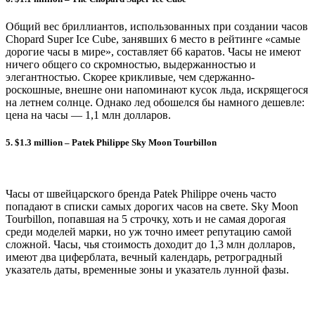
Общий вес бриллиантов, использованных при создании часов
Chopard Super Ice Cube, занявших 6 место в рейтинге «самые
дорогие часы в мире», составляет 66 каратов. Часы не имеют
ничего общего со скромностью, выдержанностью и
элегантностью. Скорее крикливые, чем сдержанно-
роскошные, внешне они напоминают кусок льда, искрящегося
на летнем солнце. Однако лед обошелся бы намного дешевле:
цена на часы — 1,1 млн долларов.
5. $1.3 million – Patek Philippe Sky Moon Tourbillon
Часы от швейцарского бренда Patek Philippe очень часто
попадают в списки самых дорогих часов на свете. Sky Moon
Tourbillon, попавшая на 5 строчку, хоть и не самая дорогая
среди моделей марки, но уж точно имеет репутацию самой
сложной. Часы, чья стоимость доходит до 1,3 млн долларов,
имеют два циферблата, вечный календарь, ретроградный
указатель даты, временные зоны и указатель лунной фазы.