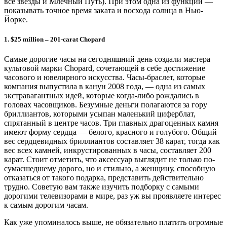
все звезды и Млечный Путь). При этом одна из функций —
показывать точное время заката и восхода солнца в Нью-
Йорке.
1. $25 million – 201-carat Chopard
Самые дорогие часы на сегодняшний день создали мастера
культовой марки Chopard, сочетающей в себе достижение
часового и ювелирного искусства. Часы-браслет, которые
компания выпустила в канун 2008 года, — одна из самых
экстравагантных идей, которые когда-либо рождались в
головах часовщиков. Безумные деньги полагаются за гору
бриллиантов, которыми усыпан маленький циферблат,
спрятанный в центре часов. Три главных драгоценных камня
имеют форму сердца — белого, красного и голубого. Общий
вес сердцевидных бриллиантов составляет 38 карат, тогда как
вес всех камней, инкрустированных в часы, составляет 200
карат. Стоит отметить, что аксессуар выглядит не только по-
сумасшедшему дорого, но и стильно, а женщину, способную
отказаться от такого подарка, представить действительно
трудно. Советую вам также изучить подборку с самыми
дорогими телевизорами в мире, раз уж вы проявляете интерес
к самым дорогим часам.
Как уже упоминалось выше, не обязательно платить огромные