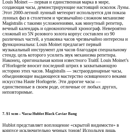
Louis Moinet — первая и единственная марка в мире,
создающая часы, демонстрирующие настоящий осколок Луны.
Этот 2000-летний лунный метеорит используется для показа
лунных фаз в столетнем и чрезвычайно сложном механизме
Magistralis с такими усложнениями, как минутный репетир,
вечный календарь и однокнопочный хронограф. Невероятно
сложный из 5N розового золота корпус составлен из 90
различных частей, а упаковка часов чрезвычайно интересна и
функциональна: Louis Moinet предлагает первый
музыкальный инструмент для часов благодаря специальному
стенду, цель которого усилить звук механизма репетира.
Наконец, оригинальная копия известного TraitE Louis Moinet’s
d’Horlogerie вносит последний штрих в захватывающую
историю этих часов. Magistralis — экстраординарные часы,
объединяющие выдающееся мастерство освященного веками
искусства Haute Horlogerie. Эти дорогие часы —
единственные в своем роде, отличные от любых других,
неповторимые.
7. $1 млн – Часы Hublot Black Caviar Bang
Hublot представляет воплощение «скрытой видимости» в
корпусе исключительно черных тонов! Используя лишь