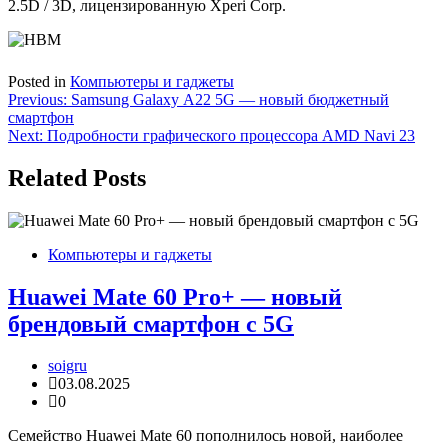
2.5D / 3D, лицензированную Xperi Corp.
Posted in
Компьютеры и гаджеты
Навигация
Previous:
Samsung Galaxy А22 5G — новый бюджетный
смартфон
по
Next:
Подробности графического процессора AMD Navi 23
записям
Related Posts
Компьютеры и гаджеты
Huawei Mate 60 Pro+ — новый
брендовый смартфон с 5G
soigru
03.08.2025
0
Семейство Huawei Mate 60 пополнилось новой, наиболее