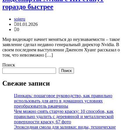
гораздо быстрее
soigru
01.01.2026
0
Мир видеокарт начнет меняться до неузнаваемости – такое
заявление сделал недавно генеральный директор Nvidia. В
своем последнем выступлении Дженсен Хуанг рассказал о
том, что невозможно […]
Поиск
Поиск
Свежие записи
Цинкарь: пошаговое руководство, как правильно
использовать для авто в домашних условиях
преобразователь ржавчины
Чем можно снять старую краску: 10 способов, как
правильно удалить с деревянной и металлической
поверхности краску, 67 фото
Эпоксидная смола для заливки: виды, технические