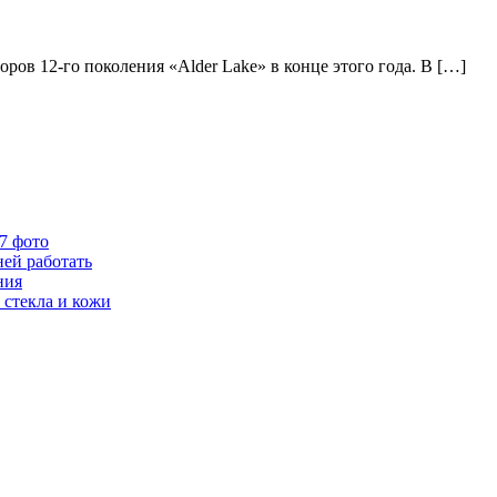
ов 12-го поколения «Alder Lake» в конце этого года. В […]
67 фото
ней работать
ния
 стекла и кожи