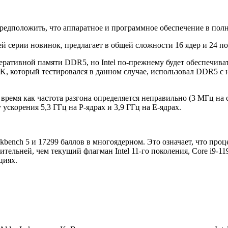
дположить, что аппаратное и программное обеспечение в полной
щей серии новинок, предлагает в общей сложности 16 ядер и 24 
еративной памяти DDR5, но Intel по-прежнему будет обеспечив
00K, который тестировался в данном случае, использовал DDR5 с
 время как частота разгона определяется неправильно (3 МГц на 
ускорения 5,3 ГГц на P-ядрах и 3,9 ГГц на E-ядрах.
eekbench 5 и 17299 баллов в многоядерном. Это означает, что пр
ительней, чем текущий флагман Intel 11-го поколения, Core i9-
циях.