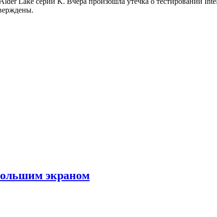
lder Lake серии K. Вчера произошла утечка о тестировании Intel
тверждены.
большим экраном