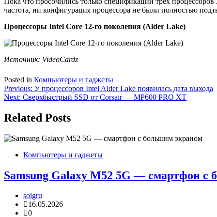
Пока что просочились только спецификации трех процессоров A
частота, ни конфигурация процессора не были полностью под
Процессоры Intel Core 12-го поколения (Alder Lake)
Источник:
VideoCardz
Posted in
Компьютеры и гаджеты
Навигация
Previous:
У процессоров Intel Alder Lake появилась дата выхода
Next:
Сверхбыстрый SSD от Corsair — MP600 PRO XT
по
записям
Related Posts
Компьютеры и гаджеты
Samsung Galaxy M52 5G — смартфон с 
soigru
16.05.2026
0