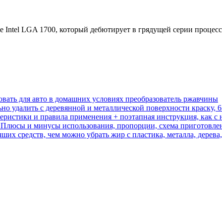
Intel LGA 1700, который дебютирует в грядущей серии процессор
овать для авто в домашних условиях преобразователь ржавчины
ьно удалить с деревянной и металлической поверхности краску, 
еристики и правила применения + поэтапная инструкция, как с 
т? Плюсы и минусы использования, пропорции, схема приготовле
х средств, чем можно убрать жир с пластика, металла, дерева,