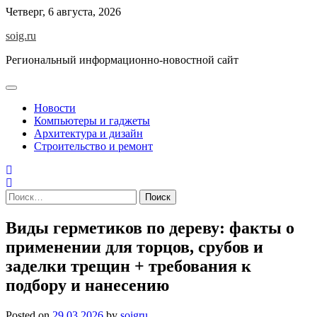
Skip
Четверг, 6 августа, 2026
to
soig.ru
content
Региональный информационно-новостной сайт
Новости
Компьютеры и гаджеты
Архитектура и дизайн
Строительство и ремонт
Найти:
Виды герметиков по дереву: факты о
применении для торцов, срубов и
заделки трещин + требования к
подбору и нанесению
Posted on
29.03.2026
by
soigru