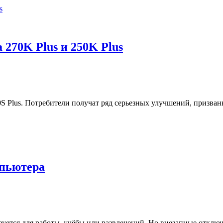
 270K Plus и 250K Plus
200S Plus. Потребители получат ряд серьезных улучшений, призв
мпьютера
уется для работы, учёбы или развлечений. Но внезапные отключ