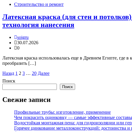
Строительство и ремонт
Латексная краска (для стен и потолков
технология нанесения
soigru
30.07.2026
0
Латексная краска использовалась еще в Древнем Египте, где в
преобразить […]
Пагинация
Назад
1
2
3
…
20
Далее
записей
Поиск
Поиск
Свежие записи
Профильные трубы: изготовление, применение
Чем покрасить оцинковку — самые эффективные состав
Водостойкая монтажная пена: для гидроизоляции или ге
Горячее цинкование металлоконструкций: достоинства и 