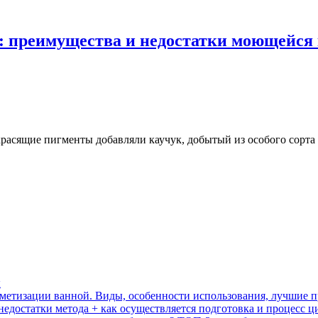
): преимущества и недостатки моющейся
 красящие пигменты добавляли каучук, добытый из особого сорта
ы
рметизации ванной. Виды, особенности использования, лучшие 
недостатки метода + как осуществляется подготовка и процесс 