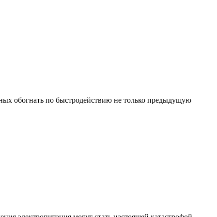
анных обогнать по быстродействию не только предыдущую
ения электропитания могут стать настоящей катастрофой.