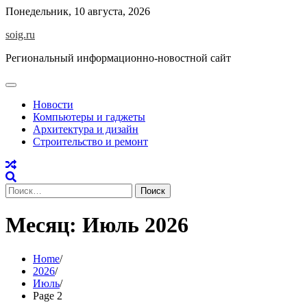
Skip
Понедельник, 10 августа, 2026
to
soig.ru
content
Региональный информационно-новостной сайт
Новости
Компьютеры и гаджеты
Архитектура и дизайн
Строительство и ремонт
Найти:
Месяц:
Июль 2026
Home
2026
Июль
Page 2