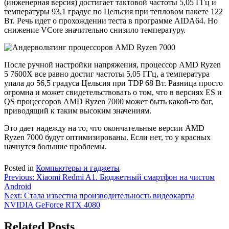
(инженерная версия) достигает тактовой частоты 5,05 ГГц и
температуры 93,1 градус по Цельсия при тепловом пакете 122
Вт. Речь идет о прохождении теста в программе AIDA64. Но
снижение VCore значительно снизило температуру.
После ручной настройки напряжения, процессор AMD Ryzen
5 7600X все равно достиг частоты 5,05 ГГц, а температура
упала до 56,5 градуса Цельсия при TDP 68 Вт. Разница просто
огромна и может свидетельствовать о том, что в версиях ES и
QS процессоров AMD Ryzen 7000 может быть какой-то баг,
приводящий к таким высоким значениям.
Это дает надежду на то, что окончательные версии AMD
Ryzen 7000 будут оптимизированы. Если нет, то у красных
начнутся большие проблемы.
Posted in
Компьютеры и гаджеты
Навигация
Previous:
Xiaomi Redmi A1. Бюджетный смартфон на чистом
Android
по
Next:
Стала известна производительность видеокарты
записям
NVIDIA GeForce RTX 4080
Related Posts