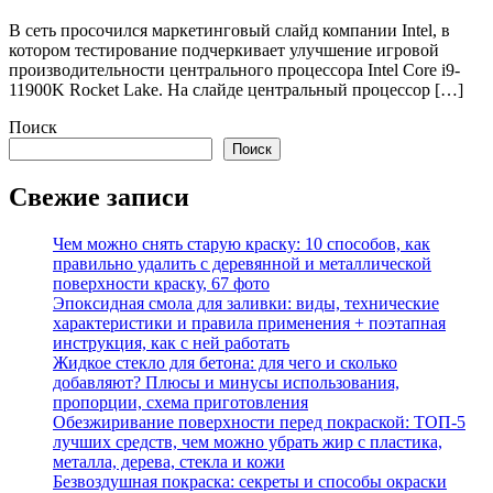
В сеть просочился маркетинговый слайд компании Intel, в
котором тестирование подчеркивает улучшение игровой
производительности центрального процессора Intel Core i9-
11900K Rocket Lake. На слайде центральный процессор […]
Поиск
Поиск
Свежие записи
Чем можно снять старую краску: 10 способов, как
правильно удалить с деревянной и металлической
поверхности краску, 67 фото
Эпоксидная смола для заливки: виды, технические
характеристики и правила применения + поэтапная
инструкция, как с ней работать
Жидкое стекло для бетона: для чего и сколько
добавляют? Плюсы и минусы использования,
пропорции, схема приготовления
Обезжиривание поверхности перед покраской: ТОП-5
лучших средств, чем можно убрать жир с пластика,
металла, дерева, стекла и кожи
Безвоздушная покраска: секреты и способы окраски