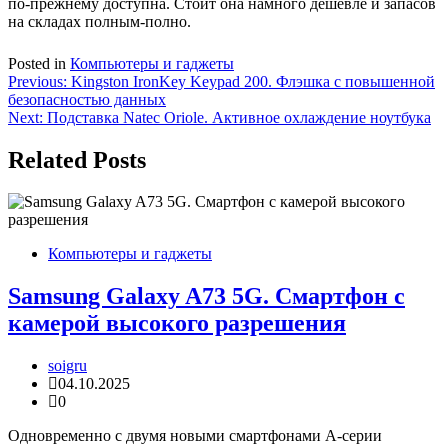
по-прежнему доступна. Стоит она намного дешевле и запасов
на складах полным-полно.
Posted in
Компьютеры и гаджеты
Навигация
Previous:
Kingston IronKey Keypad 200. Флэшка с повышенной
безопасностью данных
по
Next:
Подставка Natec Oriole. Активное охлаждение ноутбука
записям
Related Posts
Компьютеры и гаджеты
Samsung Galaxy A73 5G. Смартфон с
камерой высокого разрешения
soigru
04.10.2025
0
Одновременно с двумя новыми смартфонами A-серии