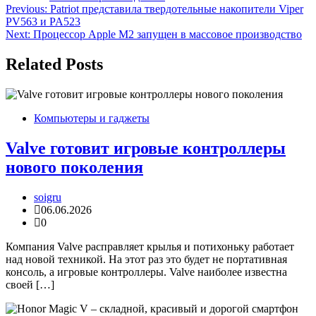
Навигация
Previous:
Patriot представила твердотельные накопители Viper
PV563 и PA523
по
Next:
Процессор Apple M2 запущен в массовое производство
записям
Related Posts
Компьютеры и гаджеты
Valve готовит игровые контроллеры
нового поколения
soigru
06.06.2026
0
Компания Valve расправляет крылья и потихоньку работает
над новой техникой. На этот раз это будет не портативная
консоль, а игровые контроллеры. Valve наиболее известна
своей […]