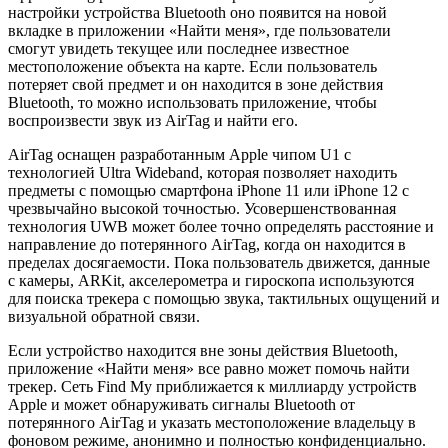
настройки устройства Bluetooth оно появится на новой
вкладке в приложении «Найти меня», где пользователи
смогут увидеть текущее или последнее известное
местоположение объекта на карте. Если пользователь
потеряет свой предмет и он находится в зоне действия
Bluetooth, то можно использовать приложение, чтобы
воспроизвести звук из AirTag и найти его.
AirTag оснащен разработанным Apple чипом U1 с
технологией Ultra Wideband, которая позволяет находить
предметы с помощью смартфона iPhone 11 или iPhone 12 с
чрезвычайно высокой точностью. Усовершенствованная
технология UWB может более точно определять расстояние и
направление до потерянного AirTag, когда он находится в
пределах досягаемости. Пока пользователь движется, данные
с камеры, ARKit, акселерометра и гироскопа используются
для поиска трекера с помощью звука, тактильных ощущений и
визуальной обратной связи.
Если устройство находится вне зоны действия Bluetooth,
приложение «Найти меня» все равно может помочь найти
трекер. Сеть Find My приближается к миллиарду устройств
Apple и может обнаруживать сигналы Bluetooth от
потерянного AirTag и указать местоположение владельцу в
фоновом режиме, анонимно и полностью конфиденциально.