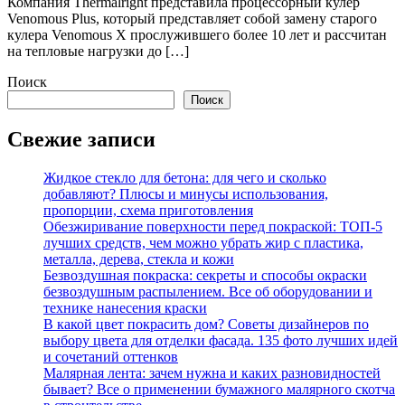
Компания Thermalright представила процессорный кулер
Venomous Plus, который представляет собой замену старого
кулера Venomous X прослужившего более 10 лет и рассчитан
на тепловые нагрузки до […]
Поиск
Поиск
Свежие записи
Жидкое стекло для бетона: для чего и сколько
добавляют? Плюсы и минусы использования,
пропорции, схема приготовления
Обезжиривание поверхности перед покраской: ТОП-5
лучших средств, чем можно убрать жир с пластика,
металла, дерева, стекла и кожи
Безвоздушная покраска: секреты и способы окраски
безвоздушным распылением. Все об оборудовании и
технике нанесения краски
В какой цвет покрасить дом? Советы дизайнеров по
выбору цвета для отделки фасада. 135 фото лучших идей
и сочетаний оттенков
Малярная лента: зачем нужна и каких разновидностей
бывает? Все о применении бумажного малярного скотча