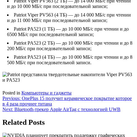
Patriot Viper PV563 (2 ТБ) — до 14 000 МБ/с при чтении
и до 10 000 МБ/с при последовательной записи;
Patriot Viper PV563 (4 ТБ) — до 14 000 МБ/с при чтении
и до 11 000 МБ/с при последовательной записи;
Patriot PA523 (1 ТБ) — до 10 000 МБ/с при чтении и до
6500 МБ/с при последовательной записи;
Patriot PA523 (2 ТБ) — до 10 000 МБ/с при чтении и до 8
200 МБ/с при последовательной записи;
Patriot PA523 (4 ТБ) — до 10 000 МБ/с при чтении и до 8
500 МБ/с при последовательной записи.
Posted in
Компьютеры и гаджеты
Навигация
Previous:
OnePlus 15 получит керамическое покрытие которое
в 4 раза прочнее титана
по
Next:
Bluetooth-трекер Apple AirTag с технологией UWB
записям
Related Posts