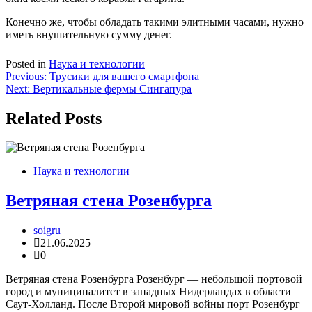
Конечно же, чтобы обладать такими элитными часами, нужно
иметь внушительную сумму денег.
Posted in
Наука и технологии
Навигация
Previous:
Трусики для вашего смартфона
Next:
Вертикальные фермы Сингапура
по
записям
Related Posts
Наука и технологии
Ветряная стена Розенбурга
soigru
21.06.2025
0
Ветряная стена Розенбурга Розенбург — небольшой портовой
город и муниципалитет в западных Нидерландах в области
Саут-Холланд. После Второй мировой войны порт Розенбург