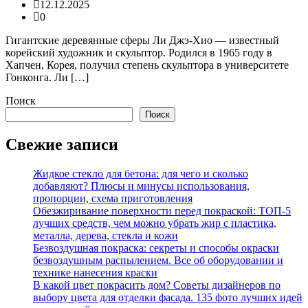
12.12.2025
0
Гигантские деревянные сферы Ли Джэ-Хио — известный
корейский художник и скульптор. Родился в 1965 году в
Хапчен, Корея, получил степень скульптора в университете
Гонконга. Ли […]
Поиск
Поиск
Свежие записи
Жидкое стекло для бетона: для чего и сколько
добавляют? Плюсы и минусы использования,
пропорции, схема приготовления
Обезжиривание поверхности перед покраской: ТОП-5
лучших средств, чем можно убрать жир с пластика,
металла, дерева, стекла и кожи
Безвоздушная покраска: секреты и способы окраски
безвоздушным распылением. Все об оборудовании и
технике нанесения краски
В какой цвет покрасить дом? Советы дизайнеров по
выбору цвета для отделки фасада. 135 фото лучших идей