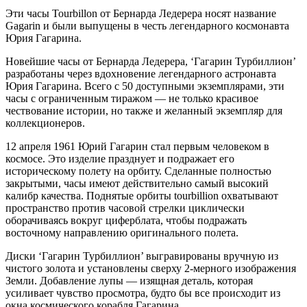
Эти часы Tourbillon от Бернарда Ледерера носят название
Gagarin и были выпущены в честь легендарного космонавта
Юрия Гагарина.
Новейшие часы от Бернарда Ледерера, ‘Гагарин Турбиллион’
разработаны через вдохновение легендарного астронавта
Юрия Гагарина. Всего с 50 доступными экземплярами, эти
часы с ограниченным тиражом — не только красивое
чествование истории, но также и желанный экземпляр для
коллекционеров.
12 апреля 1961 Юрий Гагарин стал первым человеком в
космосе. Это изделие празднует и подражает его
историческому полету на орбиту. Сделанные полностью
закрытыми, часы имеют действительно самый высокий
калибр качества. Поднятые орбиты tourbillion охватывают
пространство против часовой стрелки циклически
оборачиваясь вокруг циферблата, чтобы подражать
восточному направлению оригинального полета.
Диски ‘Гагарин Турбиллион’ выгравированы вручную из
чистого золота и установлены сверху 2-мерного изображения
Земли. Добавление лупы — изящная деталь, которая
усиливает чувство просмотра, будто бы все происходит из
окна космического корабля Гагарина.