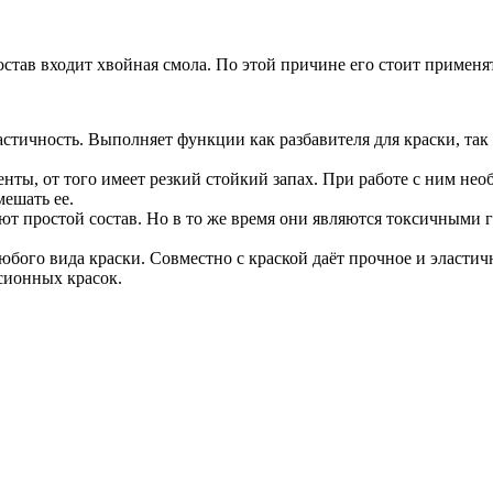
остав входит хвойная смола. По этой причине его стоит применя
стичность. Выполняет функции как разбавителя для краски, так
нты, от того имеет резкий стойкий запах. При работе с ним не
мешать ее.
еют простой состав. Но в то же время они являются токсичными
юбого вида краски. Совместно с краской даёт прочное и эластич
сионных красок.