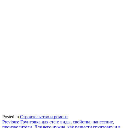
Posted in
Строительство и ремонт
Навигация
Previous:
Грунтовка для стен: виды, свойства, нанесение,
производители. Для чего нужна, как развести грунтовку и в