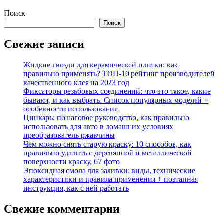
Поиск
Поиск
Свежие записи
Жидкие гвозди для керамической плитки: как
правильно применять? ТОП-10 рейтинг производителей
качественного клея на 2023 год
Фиксаторы резьбовых соединений: что это такое, какие
бывают, и как выбрать. Список популярных моделей +
особенности использования
Цинкарь: пошаговое руководство, как правильно
использовать для авто в домашних условиях
преобразователь ржавчины
Чем можно снять старую краску: 10 способов, как
правильно удалить с деревянной и металлической
поверхности краску, 67 фото
Эпоксидная смола для заливки: виды, технические
характеристики и правила применения + поэтапная
инструкция, как с ней работать
Свежие комментарии