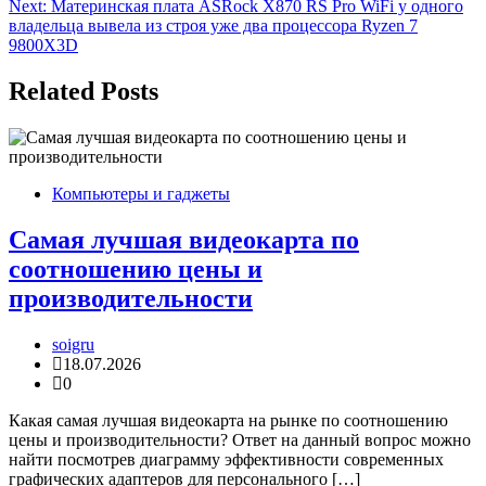
Next:
Материнская плата ASRock X870 RS Pro WiFi у одного
по
владельца вывела из строя уже два процессора Ryzen 7
записям
9800X3D
Related Posts
Компьютеры и гаджеты
Самая лучшая видеокарта по
соотношению цены и
производительности
soigru
18.07.2026
0
Какая самая лучшая видеокарта на рынке по соотношению
цены и производительности? Ответ на данный вопрос можно
найти посмотрев диаграмму эффективности современных
графических адаптеров для персонального […]