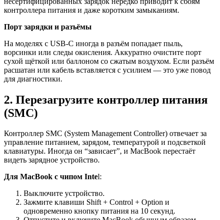
несертифицированных зарядок нередко приводит к сбоям
контроллера питания и даже коротким замыканиям.
Порт зарядки и разъёмы
На моделях с USB-C иногда в разъём попадает пыль,
ворсинки или следы окисления. Аккуратно очистите порт
сухой щёткой или баллоном со сжатым воздухом. Если разъём
расшатан или кабель вставляется с усилием — это уже повод
для диагностики.
2. Перезагрузите контроллер питания
(SMC)
Контроллер SMC (System Management Controller) отвечает за
управление питанием, зарядом, температурой и подсветкой
клавиатуры. Иногда он “зависает”, и MacBook перестаёт
видеть зарядное устройство.
Для MacBook с чипом Inte
l:
Выключите устройство.
Зажмите клавиши Shift + Control + Option и
одновременно кнопку питания на 10 секунд.
Отпустите и включите MacBook обычным образом.