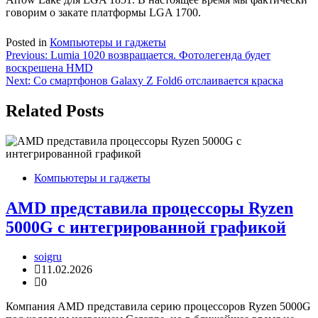
говорим о закате платформы LGA 1700.
Posted in
Компьютеры и гаджеты
Навигация
Previous:
Lumia 1020 возвращается. Фотолегенда будет
воскрешена HMD
по
Next:
Со смартфонов Galaxy Z Fold6 отслаивается краска
записям
Related Posts
Компьютеры и гаджеты
AMD представила процессоры Ryzen
5000G с интегрированной графикой
soigru
11.02.2026
0
Компания AMD представила серию процессоров Ryzen 5000G