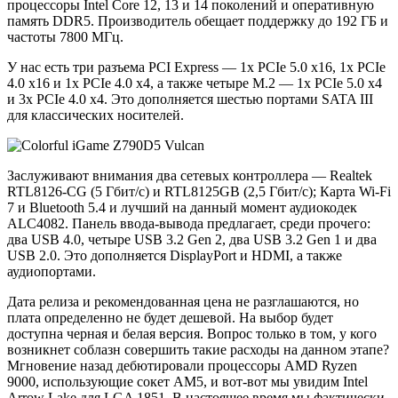
процессоры Intel Core 12, 13 и 14 поколений и оперативную
память DDR5. Производитель обещает поддержку до 192 ГБ и
частоты 7800 МГц.
У нас есть три разъема PCI Express — 1x PCIe 5.0 x16, 1x PCIe
4.0 x16 и 1x PCIe 4.0 x4, а также четыре M.2 — 1x PCIe 5.0 x4
и 3x PCIe 4.0 x4. Это дополняется шестью портами SATA III
для классических носителей.
Заслуживают внимания два сетевых контроллера — Realtek
RTL8126-CG (5 Гбит/с) и RTL8125GB (2,5 Гбит/с); Карта Wi-Fi
7 и Bluetooth 5.4 и лучший на данный момент аудиокодек
ALC4082. Панель ввода-вывода предлагает, среди прочего:
два USB 4.0, четыре USB 3.2 Gen 2, два USB 3.2 Gen 1 и два
USB 2.0. Это дополняется DisplayPort и HDMI, а также
аудиопортами.
Дата релиза и рекомендованная цена не разглашаются, но
плата определенно не будет дешевой. На выбор будет
доступна черная и белая версия. Вопрос только в том, у кого
возникнет соблазн совершить такие расходы на данном этапе?
Мгновение назад дебютировали процессоры AMD Ryzen
9000, использующие сокет AM5, и вот-вот мы увидим Intel
Arrow Lake для LGA 1851. В настоящее время мы фактически