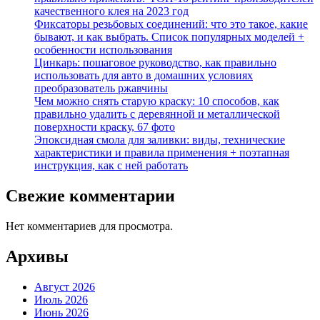
качественного клея на 2023 год
Фиксаторы резьбовых соединений: что это такое, какие
бывают, и как выбрать. Список популярных моделей +
особенности использования
Цинкарь: пошаговое руководство, как правильно
использовать для авто в домашних условиях
преобразователь ржавчины
Чем можно снять старую краску: 10 способов, как
правильно удалить с деревянной и металлической
поверхности краску, 67 фото
Эпоксидная смола для заливки: виды, технические
характеристики и правила применения + поэтапная
инструкция, как с ней работать
Свежие комментарии
Нет комментариев для просмотра.
Архивы
Август 2026
Июль 2026
Июнь 2026