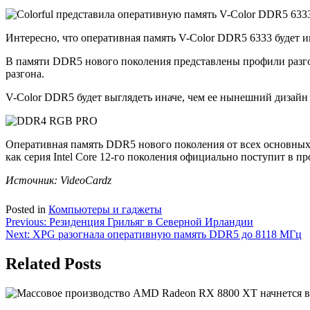
Интересно, что оперативная память V-Color DDR5 6333 будет и
В памяти DDR5 нового поколения представлены профили разго
разгона.
V-Color DDR5 будет выглядеть иначе, чем ее нынешний дизайн
Оперативная память DDR5 нового поколения от всех основных 
как серия Intel Core 12-го поколения официально поступит в про
Источник:
VideoCardz
Posted in
Компьютеры и гаджеты
Навигация
Previous:
Резиденция Грильяг в Северной Ирландии
Next:
XPG разогнала оперативную память DDR5 до 8118 МГц
по
записям
Related Posts