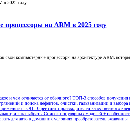
 процессоры на ARM в 2025 году
 свои компьютерные процессоры на архитектуре ARM, которые бу
акое и чем отличается от обычного? ТОП-3 способов получения
грязнений и поиска дефектов, очистки, гальванизации и выбора
применять? ТОП-10 рейтинг производителей качественного клея
бывают, и как выбрать. Список популярных моделей + особеннос
овать для авто в домашних условиях преобразователь ржавчины