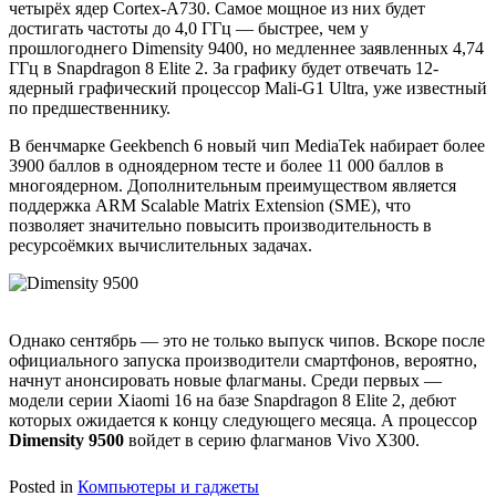
четырёх ядер Cortex-A730. Самое мощное из них будет
достигать частоты до 4,0 ГГц — быстрее, чем у
прошлогоднего Dimensity 9400, но медленнее заявленных 4,74
ГГц в Snapdragon 8 Elite 2. За графику будет отвечать 12-
ядерный графический процессор Mali-G1 Ultra, уже известный
по предшественнику.
В бенчмарке Geekbench 6 новый чип MediaTek набирает более
3900 баллов в одноядерном тесте и более 11 000 баллов в
многоядерном. Дополнительным преимуществом является
поддержка ARM Scalable Matrix Extension (SME), что
позволяет значительно повысить производительность в
ресурсоёмких вычислительных задачах.
Однако сентябрь — это не только выпуск чипов. Вскоре после
официального запуска производители смартфонов, вероятно,
начнут анонсировать новые флагманы. Среди первых —
модели серии Xiaomi 16 на базе Snapdragon 8 Elite 2, дебют
которых ожидается к концу следующего месяца. А процессор
Dimensity 9500
войдет в серию флагманов Vivo X300.
Posted in
Компьютеры и гаджеты