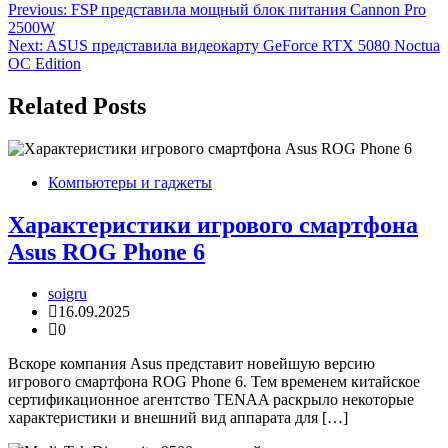
Навигация
Previous:
FSP представила мощный блок питания Cannon Pro
2500W
по
Next:
ASUS представила видеокарту GeForce RTX 5080 Noctua
записям
OC Edition
Related Posts
Компьютеры и гаджеты
Характеристики игрового смартфона
Asus ROG Phone 6
soigru
16.09.2025
0
Вскоре компания Asus представит новейшую версию
игрового смартфона ROG Phone 6. Тем временем китайское
сертификационное агентство TENAA раскрыло некоторые
характеристики и внешний вид аппарата для […]