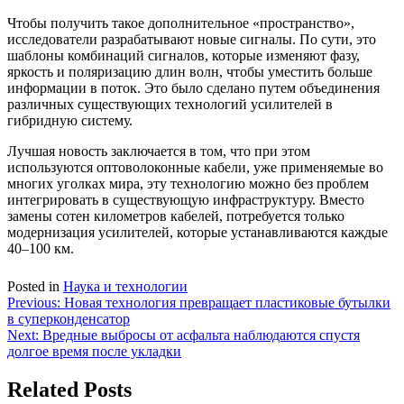
Чтобы получить такое дополнительное «пространство»,
исследователи разрабатывают новые сигналы. По сути, это
шаблоны комбинаций сигналов, которые изменяют фазу,
яркость и поляризацию длин волн, чтобы уместить больше
информации в поток. Это было сделано путем объединения
различных существующих технологий усилителей в
гибридную систему.
Лучшая новость заключается в том, что при этом
используются оптоволоконные кабели, уже применяемые во
многих уголках мира, эту технологию можно без проблем
интегрировать в существующую инфраструктуру. Вместо
замены сотен километров кабелей, потребуется только
модернизация усилителей, которые устанавливаются каждые
40–100 км.
Posted in
Наука и технологии
Навигация
Previous:
Новая технология превращает пластиковые бутылки
в суперконденсатор
по
Next:
Вредные выбросы от асфальта наблюдаются спустя
записям
долгое время после укладки
Related Posts