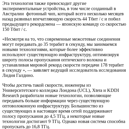
Эта технология также превосходит другие
экспериментальные устройства, в том числе созданный в
Австралии фотонный чип, который всего несколько месяцев
назад развивал впечатляющую скорость 44 Тбит / с и побил
предыдущего рекордсмена — японскую команду со скоростью
150 Тбит / с.
«Несмотря на то, что современные межсетевые соединения
могут передавать до 35 терабит в секунду, мы занимаемся
новыми технологиями, которые более эффективно
используют существующую инфраструктуру, оптимизируя
широту полосы пропускания оптического волокна и
устанавливая мировой рекорд скорости передачи 178 терабит
в секунду », — заявляет ведущий исследователь исследования
Лидия Галдино.
Чтобы достичь такой скорости, инженеры из
Университетского колледжа Лондона (UCL), Xtera и KDDI
Research разработали новые технологии, позволяющие
передавать больше информации через существующую
оптоволоконную инфраструктуру. Большинство из
существующих в настоящее время сетей поддерживают
полосу пропускания до 4,5 ТГц, а некоторые новые
технологии достигают 9 ТГц. Однако новая система способна
пропускать до 16,8 ТГц.