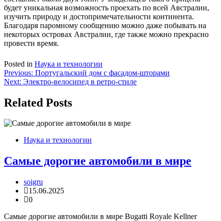
будет уникальная возможность проехать по всей Австралии,
изучить природу и достопримечательности континента.
Благодаря паромному сообщению можно даже побывать на
некоторых островах Австралии, где также можно прекрасно
провести время.
Posted in
Наука и технологии
Навигация
Previous:
Португальский дом с фасадом-шторами
Next:
Электро-велосипед в ретро-стиле
по
записям
Related Posts
Наука и технологии
Самые дорогие автомобили в мире
soigru
15.06.2025
0
Самые дорогие автомобили в мире Bugatti Royale Kellner