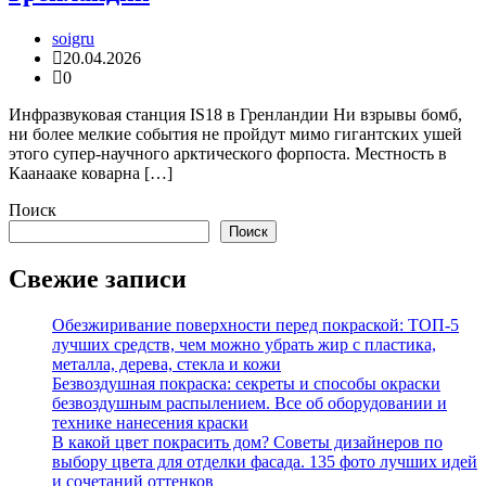
soigru
20.04.2026
0
Инфразвуковая станция IS18 в Гренландии Ни взрывы бомб,
ни более мелкие события не пройдут мимо гигантских ушей
этого супер-научного арктического форпоста. Местность в
Каанааке коварна […]
Поиск
Поиск
Свежие записи
Обезжиривание поверхности перед покраской: ТОП-5
лучших средств, чем можно убрать жир с пластика,
металла, дерева, стекла и кожи
Безвоздушная покраска: секреты и способы окраски
безвоздушным распылением. Все об оборудовании и
технике нанесения краски
В какой цвет покрасить дом? Советы дизайнеров по
выбору цвета для отделки фасада. 135 фото лучших идей
и сочетаний оттенков