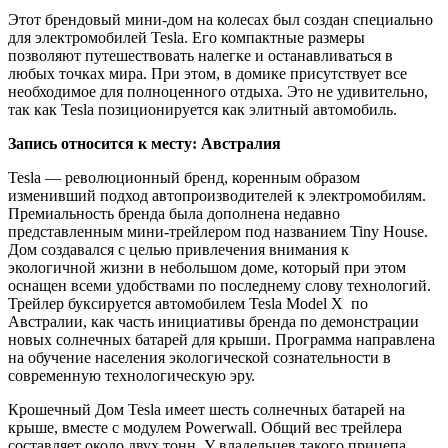
Этот брендовый мини-дом на колесах был создан специально
для электромобилей Tesla. Его компактные размеры
позволяют путешествовать налегке и останавливаться в
любых точках мира. При этом, в домике присутствует все
необходимое для полноценного отдыха. Это не удивительно,
так как Tesla позиционируется как элитный автомобиль.
Запись относится к месту: Австралия
Tesla — революционный бренд, коренным образом
изменивший подход автопроизводителей к электромобилям.
Премиальность бренда была дополнена недавно
представленным мини-трейлером под названием Tiny House.
Дом создавался с целью привлечения внимания к
экологичной жизни в небольшом доме, который при этом
оснащен всеми удобствами по последнему слову технологий.
Трейлер буксируется автомобилем Tesla Model X по
Австралии, как часть инициативы бренда по демонстрации
новых солнечных батарей для крыши. Программа направлена
на обучение населения экологической сознательности в
современную технологическую эру.
Крошечный Дом Tesla имеет шесть солнечных батарей на
крыше, вместе с модулем Powerwall. Общий вес трейлера
составляет около двух тонн. У владельцев такого прицепа