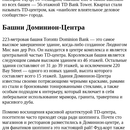
из всех башен — 56-этажной TD Bank Tower. Квартал стали
называть TD-центром, как «наиболее влиятельное деловое
сообщество» города.
Башни Доминион-Центра
223-метровая башня Toronto Dominion Bank — это самое
высокое завершенное здание, когда-либо созданное Людвигом
Мис ван дер Роэ. Он находится в центре комплекса и является
центральной частью TD-центра. Королевская башня является
следующим самым высоким зданием из 46 этажей. Остальные
здания составляют от 31 до 39 этажей, за исключением 220
Bay Street — одного из новых зданий, высота которого
составляет всего 15 этажей. Здания Доминион-Центра
известны своими потрясающими черными красками, рамами
из стали и бронзовыми тонированными стеклами, а также
особым подходом к интерьеру, который включает в себя
либеральное использование мрамора, гранита, травертина и
красивого дуба.
Помимо восхищения красивой архитектурой TD-центра,
посетители часто приходят сюда ради шоппинга. Почти сто
магазинов и ресторанов разместились в Доминион-центре, а
для фанатиков шоппинга это настоящий рай! Фуд-корт также