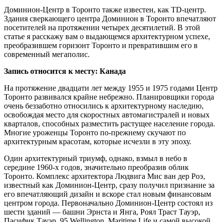
Доминион-Центр в Торонто также известен, как TD-центр.
Здания сверкающего центра Доминион в Торонто впечатляют
посетителей на протяжении четырех десятилетий. В этой
статье я расскажу вам о выдающемся архитектурном успехе,
преобразившем горизонт Торонто и превратившим его в
современный мегаполис.
Запись относится к месту: Канада
На протяжение двадцати лет между 1955 и 1975 годами Центр
Торонто развивался крайне небрежно. Планировщики города
очень беззаботно относились к архитектурному наследию,
освобождая место для скоростных автомагистралей и новых
кварталов, способных разместить растущее население города.
Многие уроженцы Торонто по-прежнему скучают по
архитектурным красотам, которые исчезли в эту эпоху.
Один архитектурный триумф, однако, взмыл в небо в
середине 1960-х годов, значительно преобразив облик
Торонто. Комплекс архитектора Людвига Мис ван дер Роэ,
известный как Доминион-Центр, сразу получил признание за
его впечатляющий дизайн и вскоре стал новым финансовым
центром города. Первоначально Доминион-Центр состоял из
шести зданий — башни Эрнста и Янга, Роял Траст Тауэр,
Пасифик Тауэр, 95 Wellington, Maritime Life и самой высокой