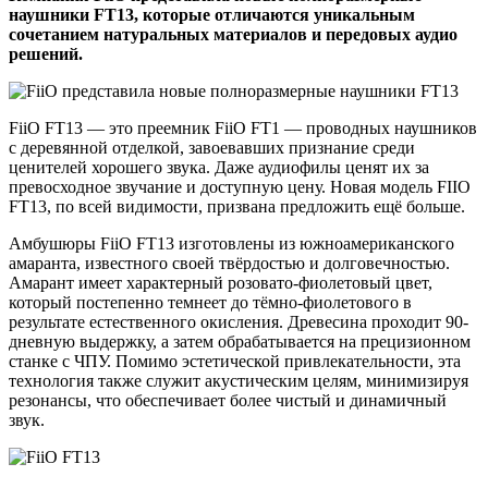
наушники FT13, которые отличаются уникальным
сочетанием натуральных материалов и передовых аудио
решений.
FiiO FT13 — это преемник FiiO FT1 — проводных наушников
с деревянной отделкой, завоевавших признание среди
ценителей хорошего звука. Даже аудиофилы ценят их за
превосходное звучание и доступную цену. Новая модель FIIO
FT13, по всей видимости, призвана предложить ещё больше.
Амбушюры FiiO FT13 изготовлены из южноамериканского
амаранта, известного своей твёрдостью и долговечностью.
Амарант имеет характерный розовато-фиолетовый цвет,
который постепенно темнеет до тёмно-фиолетового в
результате естественного окисления. Древесина проходит 90-
дневную выдержку, а затем обрабатывается на прецизионном
станке с ЧПУ. Помимо эстетической привлекательности, эта
технология также служит акустическим целям, минимизируя
резонансы, что обеспечивает более чистый и динамичный
звук.