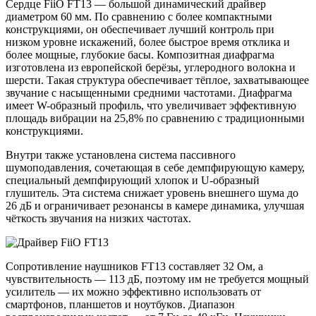
Сердце FiiO FT13 — большой динамический драйвер
диаметром 60 мм. По сравнению с более компактными
конструкциями, он обеспечивает лучший контроль при
низком уровне искажений, более быстрое время отклика и
более мощные, глубокие басы. Композитная диафрагма
изготовлена ​​из европейской берёзы, углеродного волокна и
шерсти. Такая структура обеспечивает тёплое, захватывающее
звучание с насыщенными средними частотами. Диафрагма
имеет W-образный профиль, что увеличивает эффективную
площадь вибрации на 25,8% по сравнению с традиционными
конструкциями.
Внутри также установлена ​​система пассивного
шумоподавления, сочетающая в себе демпфирующую камеру,
специальный демпфирующий хлопок и U-образный
глушитель. Эта система снижает уровень внешнего шума до
26 дБ и ограничивает резонансы в камере динамика, улучшая
чёткость звучания на низких частотах.
Сопротивление наушников FT13 составляет 32 Ом, а
чувствительность — 113 дБ, поэтому им не требуется мощный
усилитель — их можно эффективно использовать от
смартфонов, планшетов и ноутбуков. Диапазон