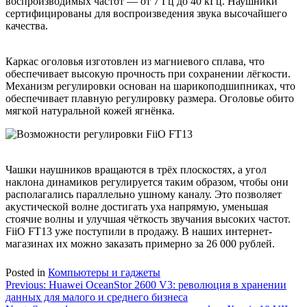
воспроизводимых частот — от 7 Гц до 40 кГц. Наушники
сертифицированы для воспроизведения звука высочайшего
качества.
Каркас оголовья изготовлен из магниевого сплава, что
обеспечивает высокую прочность при сохранении лёгкости.
Механизм регулировки основан на шарикоподшипниках, что
обеспечивает плавную регулировку размера. Оголовье обито
мягкой натуральной кожей ягнёнка.
Чашки наушников вращаются в трёх плоскостях, а угол
наклона динамиков регулируется таким образом, чтобы они
располагались параллельно ушному каналу. Это позволяет
акустической волне достигать уха напрямую, уменьшая
стоячие волны и улучшая чёткость звучания высоких частот.
FiiO FT13 уже поступили в продажу. В наших интернет-
магазинах их можно заказать примерно за 26 000 рублей.
Posted in
Компьютеры и гаджеты
Навигация
Previous:
Huawei OceanStor 2600 V3: революция в хранении
данных для малого и среднего бизнеса
по