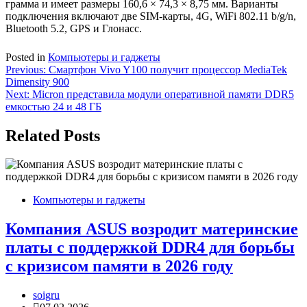
грамма и имеет размеры 160,6 × 74,3 × 8,75 мм. Варианты
подключения включают две SIM-карты, 4G, WiFi 802.11 b/g/n,
Bluetooth 5.2, GPS и Глонасс.
Posted in
Компьютеры и гаджеты
Навигация
Previous:
Смартфон Vivo Y100 получит процессор MediaTek
Dimensity 900
по
Next:
Micron представила модули оперативной памяти DDR5
записям
емкостью 24 и 48 ГБ
Related Posts
Компьютеры и гаджеты
Компания ASUS возродит материнские
платы с поддержкой DDR4 для борьбы
с кризисом памяти в 2026 году
soigru