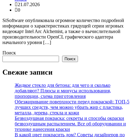
21.07.2026
0
SiSoftware опубликовала огромное количество подробной
информации о характеристиках грядущей серии игровых
видеокарт Intel Arc Alchemist, а также о вычислительной
производительности OpenCL графического адаптера
начального уровня […]
Поиск
Поиск
Свежие записи
Жидкое стекло для бетона: для чего и сколько
добавляют? Плюсы и минусы использования,
пропорции, схема приготовления
Обезжиривание поверхности перед покраской: ТОП-5
лучших средств, чем можно убрать жир с пластика,
металла, дерева, стекла и кожи
Безвоздушная покраска: секреты и способы окраски
безвоздушным распылением. Все об оборудовании и
технике нанесения краски
В какой цвет покрасить дом? Советы дизайнеров по