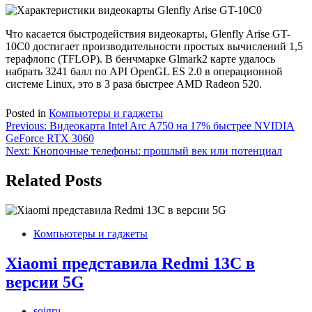
Что касается быстродействия видеокарты, Glenfly Arise GT-
10C0 достигает производительности простых вычислений 1,5
терафлопс (TFLOP). В бенчмарке Glmark2 карте удалось
набрать 3241 балл по API OpenGL ES 2.0 в операционной
системе Linux, это в 3 раза быстрее AMD Radeon 520.
Posted in
Компьютеры и гаджеты
Навигация
Previous:
Видеокарта Intel Arc A750 на 17% быстрее NVIDIA
GeForce RTX 3060
по
Next:
Кнопочные телефоны: прошлый век или потенциал
записям
Related Posts
Компьютеры и гаджеты
Xiaomi представила Redmi 13C в
версии 5G
soigru