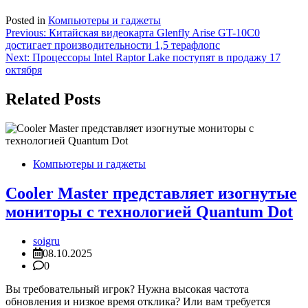
Posted in
Компьютеры и гаджеты
Навигация
Previous:
Китайская видеокарта Glenfly Arise GT-10C0
достигает производительности 1,5 терафлопс
по
Next:
Процессоры Intel Raptor Lake поступят в продажу 17
записям
октября
Related Posts
Компьютеры и гаджеты
Cooler Master представляет изогнутые
мониторы с технологией Quantum Dot
soigru
08.10.2025
0
Вы требовательный игрок? Нужна высокая частота
обновления и низкое время отклика? Или вам требуется