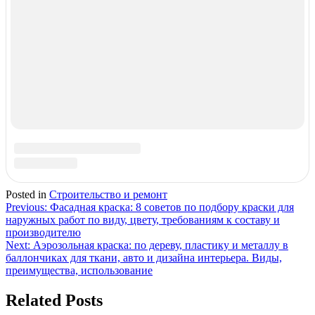
Свежие записи
Анодирование алюминия в домашних условиях: что это
такое и чем отличается от обычного? ТОП-3 способов
получения покрытия
Восстановление хрома от А до Я: этапы профилактики
загрязнений и поиска дефектов, очистки, гальванизации
и выбора материалов
Жидкие гвозди для керамической плитки: как
правильно применять? ТОП-10 рейтинг производителей
качественного клея на 2023 год
Фиксаторы резьбовых соединений: что это такое, какие
бывают, и как выбрать. Список популярных моделей +
особенности использования
Цинкарь: пошаговое руководство, как правильно
использовать для авто в домашних условиях
преобразователь ржавчины
Свежие комментарии
Нет комментариев для просмотра.
Архивы