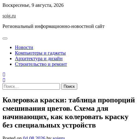
Skip
Воскресенье, 9 августа, 2026
to
soig.ru
content
Региональный информационно-новостной сайт
Новости
Компьютеры и гаджеты
Архитектура и дизайн
Строительство и ремонт
Найти:
Колеровка краски: таблица пропорций
смешивания цветов. Схема для
начинающих, как колеровать краску
без специальных устройств
Posted on
04.08.2026
by
soigru