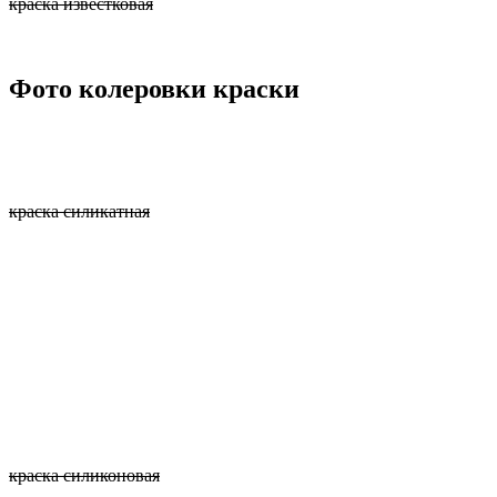
краска известковая
Фото колеровки краски
краска силикатная
краска силиконовая