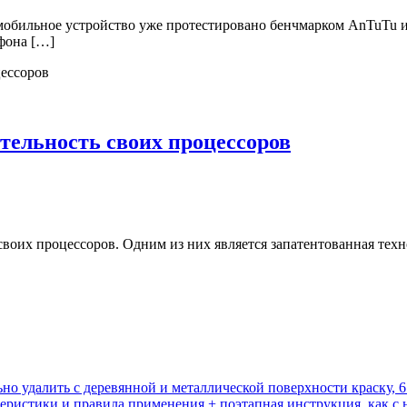
мобильное устройство уже протестировано бенчмарком AnTuTu и
тфона […]
тельность своих процессоров
воих процессоров. Одним из них является запатентованная тех
ьно удалить с деревянной и металлической поверхности краску, 
еристики и правила применения + поэтапная инструкция, как с 