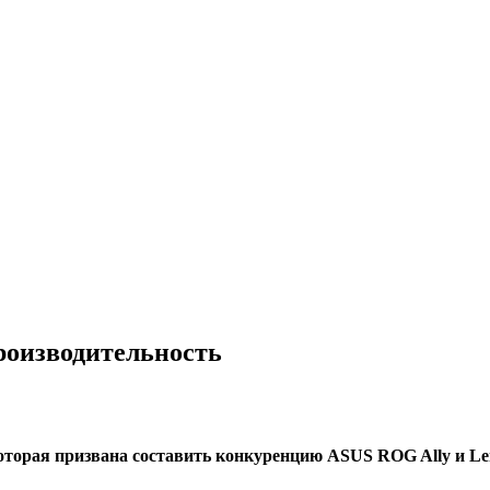
роизводительность
торая призвана составить конкуренцию ASUS ROG Ally и Len