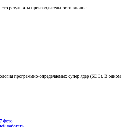
 его результаты производительности вполне
нология программно-определяемых супер ядер (SDC). В одном
67 фото
ней работать