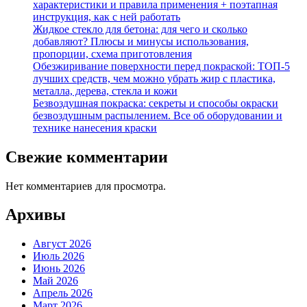
характеристики и правила применения + поэтапная
инструкция, как с ней работать
Жидкое стекло для бетона: для чего и сколько
добавляют? Плюсы и минусы использования,
пропорции, схема приготовления
Обезжиривание поверхности перед покраской: ТОП-5
лучших средств, чем можно убрать жир с пластика,
металла, дерева, стекла и кожи
Безвоздушная покраска: секреты и способы окраски
безвоздушным распылением. Все об оборудовании и
технике нанесения краски
Свежие комментарии
Нет комментариев для просмотра.
Архивы
Август 2026
Июль 2026
Июнь 2026
Май 2026
Апрель 2026
Март 2026