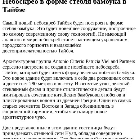
Небоскреб в форме стебля бамбука в
Тайбэе
Самый новый небоскреб Тайбэя будет построен в форме
стебля бамбука. Это будет новейшее сооружение, построенное
по самому современному слову технологий. Не имеющий
аналогов в мире небоскреб станет настоящим украшением
городского горизонта и выдающейся
достопримечательностью Тайбэя.
Архитектурная группа Antonio Citterio Patricia Viel and Partners
серьезно настроена на создание новейшего небоскреба
Тайбэя, который будет иметь форму зеленых побегов бамбука.
Это новое здание будет включать в себя два роскошных отеля
и достигнет 280 метров в высоту. Изогнутые углы, зеленый
стеклянный фасад и прочие стилистические детали будут
имитировать сочетание китайских бамбуковых побегов и
плиссированных колонн из древней Греции. Одни из самых
старых элементов Востока и Запада объединились в
современной гармонии, чтобы явить миру новое
архитектурное чудо.
Две представленные в этом здании гостиницы будут
принадлежать отельной сети Hyatt, обладая совершенно
разными идентичностями. Это будет первый в мире дизайн с