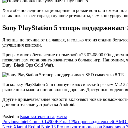
Хотя обе последние стационарные игровые консоли схожи по а
и так показывает гораздо лучшие результаты, чем конкурирующа
Sony PlayStation 5 теперь поддерживае
Японцы не почивают на лаврах, и только что из стадии бета-
улучшения консоли.
Программное обеспечение с пометкой «23.02-08.00.00» доступ
позволит вам установить значительно больше игр. Напомним, ч
Duty: Black Ops Cold War).
Поскольку PlayStation 5 использует классический разъем M.2 22
рынке пока мало и они довольно дорогие. Доступные модели вкл
Другие примечательные новости включают новые возможности зв
дополнительные устройства Android.
Posted in
Компьютеры и гаджеты
Навигация
Previous:
Intel Core i9-14900KF на 17% производительней AMD
Next:
Xiaomi Redmi Note 13 Pro получит процессор Snapdragon 7