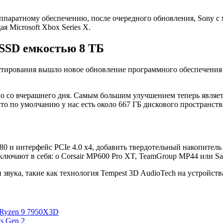
ппаратному обеспечению, после очередного обновления, Sony с 
я Microsoft Xbox Series X.
т SSD емкостью 8 ТБ
тестирования вышло новое обновление программного обеспечения
но со вчерашнего дня. Самым большим улучшением теперь являе
то по умолчанию у нас есть около 667 ГБ дискового пространств
80 и интерфейс PCIe 4.0 x4, добавить твердотельный накопитель 
ючают в себя: о Corsair MP600 Pro XT, TeamGroup MP44 или Sabr
ука, такие как технология Tempest 3D AudioTech на устройства
 Ryzen 9 7950X3D
s Gen 2