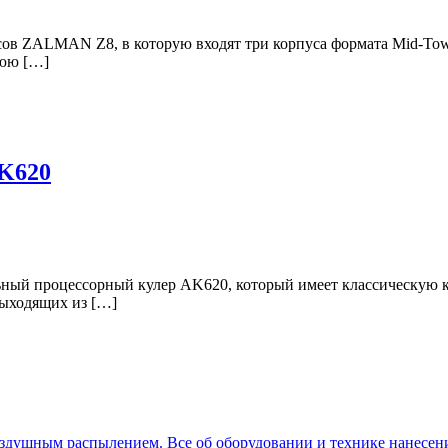
 ZALMAN Z8, в которую входят три корпуса формата Mid-Towe
нюю […]
AK620
ный процессорный кулер AK620, который имеет классическую к
ыходящих из […]
оздушным распылением. Все об оборудовании и технике нанесен