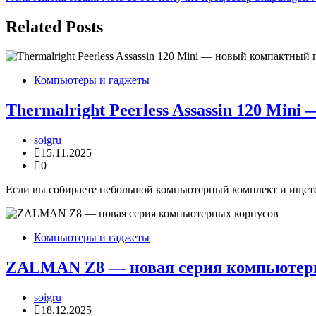
по
записям
Related Posts
Компьютеры и гаджеты
Thermalright Peerless Assassin 120 Mi
soigru
15.11.2025
0
Если вы собираете небольшой компьютерный комплект и ищете э
Компьютеры и гаджеты
ZALMAN Z8 — новая серия компьютер
soigru
18.12.2025