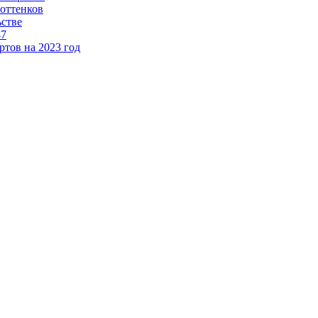
 оттенков
ьстве
47
тов на 2023 год