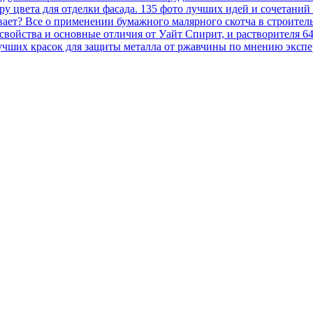
у цвета для отделки фасада. 135 фото лучших идей и сочетаний
вает? Все о применении бумажного малярного скотча в строител
, свойства и основные отличия от Уайт Спирит, и растворителя 6
учших красок для защиты металла от ржавчины по мнению экспер